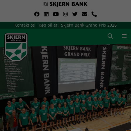
VerdensMindsteStorklub
Kontakt os
Køb billet
Skjern Bank Grand Prix 2026
|
|
Om Skjern Håndbold
Ligatruppen
Sponsorer
Billetsalg / sæsonkort
Presse
Samarbejdsklubber