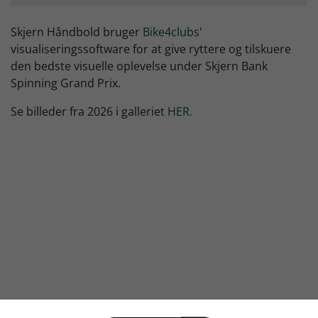
Skjern Håndbold bruger
Bike4clubs
'
visualiseringssoftware for at give ryttere og tilskuere
den bedste visuelle oplevelse under Skjern Bank
Spinning Grand Prix.
Se billeder fra 2026 i galleriet
HER.