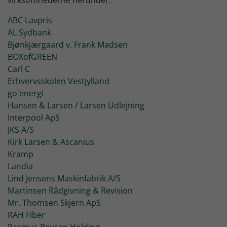
virksomhederne herunder.
ABC Lavpris
AL Sydbank
Bjønkjærgaard v. Frank Madsen
BOXofGREEN
Carl C
Erhvervsskolen Vestjylland
go'energi
Hansen & Larsen / Larsen Udlejning
Interpool ApS
JKS A/S
Kirk Larsen & Ascanius
Kramp
Landia
Lind Jensens Maskinfabrik A/S
Martinsen Rådgivning & Revision
Mr. Thomsen Skjern ApS
RAH Fiber