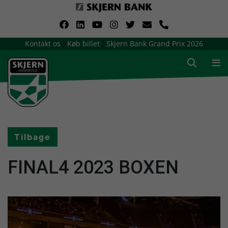
VerdensMindsteStorklub
Kontakt os
Køb billet
Skjern Bank Grand Prix 2026
|
|
Om Skjern Håndbold
Ligatruppen
Sponsorer
Tilbage
Billetsalg / sæsonkort
FINAL4 2023 BOXEN
Presse
Samarbejdsklubber