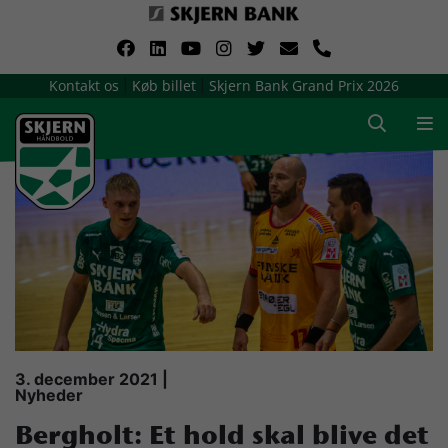
VerdensMindsteStorklub
Kontakt os
Køb billet
Skjern Bank Grand Prix 2026
|
|
Om Skjern Håndbold
Ligatruppen
Sponsorer
Billetsalg / sæsonkort
Presse
3. december 2021 |
Nyheder
Samarbejdsklubber
Bergholt: Et hold skal blive det