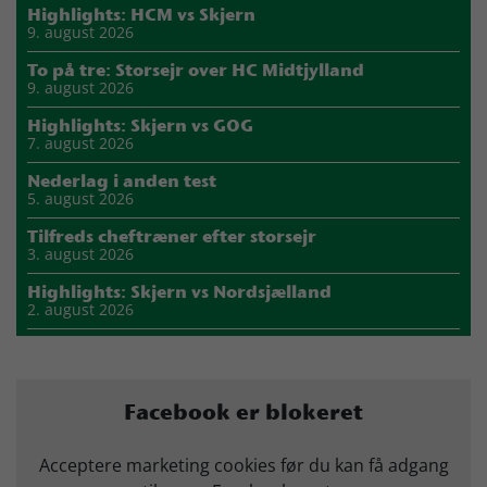
Highlights: HCM vs Skjern
9. august 2026
To på tre: Storsejr over HC Midtjylland
9. august 2026
Highlights: Skjern vs GOG
7. august 2026
Nederlag i anden test
5. august 2026
Tilfreds cheftræner efter storsejr
3. august 2026
Highlights: Skjern vs Nordsjælland
2. august 2026
Storsejr i første test
2. august 2026
Carlén efter første uge: Vi skal turde stille krav til hinanden
Facebook er blokeret
27. juli 2026
Mads Mensah er ny anfører i Skjern Håndbold
Acceptere marketing cookies før du kan få adgang
21. juli 2026