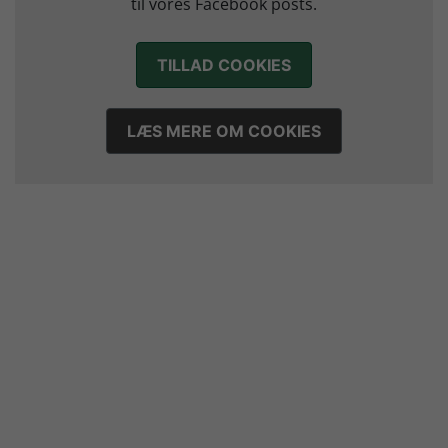
til vores Facebook posts.
Sejer ser frem til duel mod ny klubkammerat i EM-semifinalen
17. juli 2026
TILLAD COOKIES
Marius Nørsøller udlejes til HØJ Elite
14. juli 2026
LÆS MERE OM COOKIES