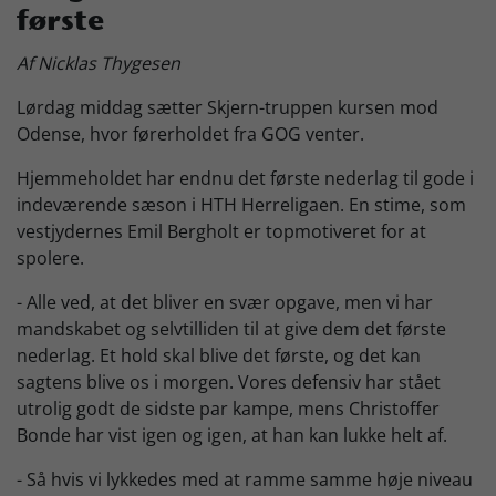
første
Skjern Bank Grand Prix
Af Nicklas Thygesen
Lørdag middag sætter Skjern-truppen kursen mod
Nyhedsbrev
Odense, hvor førerholdet fra GOG venter.
Hjemmeholdet har endnu det første nederlag til gode i
Køb Billet
indeværende sæson i HTH Herreligaen. En stime, som
vestjydernes Emil Bergholt er topmotiveret for at
spolere.
- Alle ved, at det bliver en svær opgave, men vi har
mandskabet og selvtilliden til at give dem det første
nederlag. Et hold skal blive det første, og det kan
sagtens blive os i morgen. Vores defensiv har stået
utrolig godt de sidste par kampe, mens Christoffer
Bonde har vist igen og igen, at han kan lukke helt af.
- Så hvis vi lykkedes med at ramme samme høje niveau