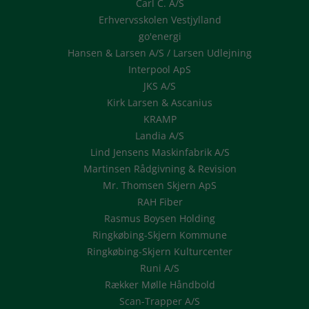
Carl C. A/S
Erhvervsskolen Vestjylland
go'energi
Hansen & Larsen A/S / Larsen Udlejning
Interpool ApS
JKS A/S
Kirk Larsen & Ascanius
KRAMP
Landia A/S
Lind Jensens Maskinfabrik A/S
Martinsen Rådgivning & Revision
Mr. Thomsen Skjern ApS
RAH Fiber
Rasmus Boysen Holding
Ringkøbing-Skjern Kommune
Ringkøbing-Skjern Kulturcenter
Runi A/S
Rækker Mølle Håndbold
Scan-Trapper A/S