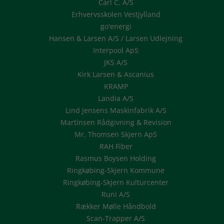
Carl C. A/S
Erhvervsskolen Vestjylland
go'energi
Hansen & Larsen A/S / Larsen Udlejning
Interpool ApS
JKS A/S
Kirk Larsen & Ascanius
KRAMP
Landia A/S
Lind Jensens Maskinfabrik A/S
Martinsen Rådgivning & Revision
Mr. Thomsen Skjern ApS
RAH Fiber
Rasmus Boysen Holding
Ringkøbing-Skjern Kommune
Ringkøbing-Skjern Kulturcenter
Runi A/S
Rækker Mølle Håndbold
Scan-Trapper A/S