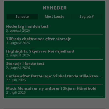
NYHEDER
Seneste
Mest Læste
Søg på #
Nederlag i anden test
5. august 2026
Tilfreds cheftræner efter storsejr
3. august 2026
Highlights: Skjern vs Nordsjælland
2. august 2026
Storsejr i første test
2. august 2026
Carlén efter første uge: Vi skal turde stille krav til hinanden
27. juli 2026
Mads Mensah er ny anfører i Skjern Håndbold
21. juli 2026
Sejer ser frem til duel mod ny klubkammerat i EM-semifinalen
17. juli 2026