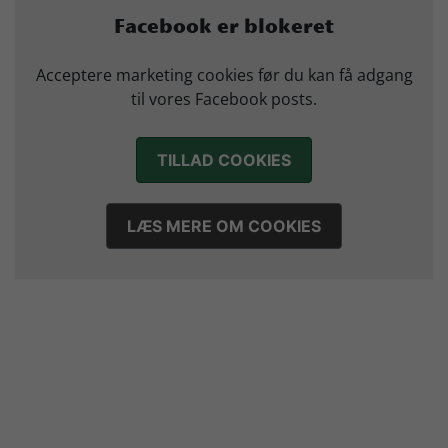
Marius Nørsøller udlejes til HØJ Elite
Facebook er blokeret
14. juli 2026
Morten Vium takker af efter 17 sæsoner i grønt
Acceptere marketing cookies før du kan få adgang
12. juli 2026
til vores Facebook posts.
TILLAD COOKIES
LÆS MERE OM COOKIES