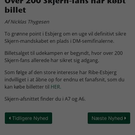
Over 200 Skjern-fans har købt
billet
Skjern Bank Grand Prix
Af Nicklas Thygesen
Nyhedsbrev
To grønne point i Esbjerg om en uge vil definitivt sikre
Skjern-mandskabet en plads i DM-semifinalerne.
Køb Billet
Billetsalget til udekampen er begyndt, hvor over 200
Skjern-fans allerede har sikret sig adgang.
Som følge af den store interesse har Ribe-Esbjerg
indvilliget i at åbne op for endnu et fanafsnit, som du
kan købe billetter til
HER
.
Skjern-afsnittet finder du i A7 og A6.
Tidligere Nyhed
Næste Nyhed