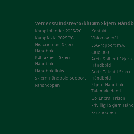
VerdensMindsteStorklub
Om Skjern Håndb
Kampkalender 2025/26
Kontakt
Kampfakta 2025/26
Vision og mål
Historien om Skjern
ESG-rapport m.v.
Håndbold
Club 300
Køb aktier i Skjern
Årets Spiller i Skjern
Håndbold
Håndbold
Håndboldlinks
Årets Talent i Skjern
Skjern Håndbold Support
Håndbold
Skjern Håndbold
Fanshoppen
Talentakademi
Go' Energi Prisen
Frivillig i Skjern Hån
Fanshoppen