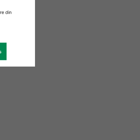
re din
s