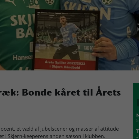
træk: Bonde kåret til Årets
N
5
ocent, et væld af jubelscener og masser af attitude
T
et i Skjern-keeperens anden sæson i klubben.
3