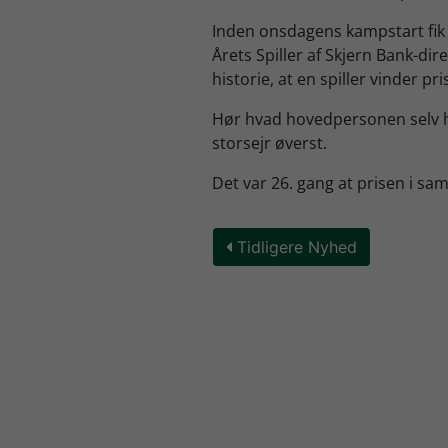
Inden onsdagens kampstart fik
Årets Spiller af Skjern Bank-di
historie, at en spiller vinder pri
Hør hvad hovedpersonen selv h
storsejr øverst.
Det var 26. gang at prisen i s
Tidligere Nyhed