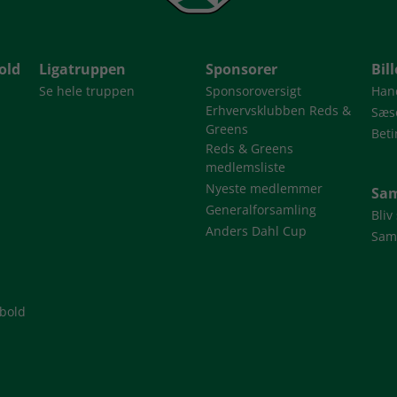
old
Ligatruppen
Sponsorer
Bil
Se hele truppen
Sponsoroversigt
Han
Erhvervsklubben Reds &
Sæso
Greens
Beti
Reds & Greens
medlemsliste
Nyeste medlemmer
Sam
Generalforsamling
Bliv
Anders Dahl Cup
Sam
dbold