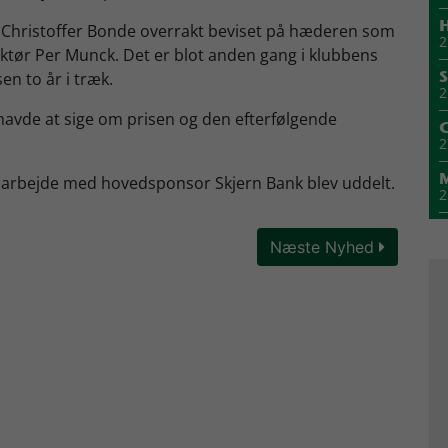
H
 Christoffer Bonde overrakt beviset på hæderen som
2
rektør Per Munck. Det er blot anden gang i klubbens
sen to år i træk.
S
2
avde at sige om prisen og den efterfølgende
2
amarbejde med hovedsponsor Skjern Bank blev uddelt.
2
1
Næste Nyhed
M
1
1