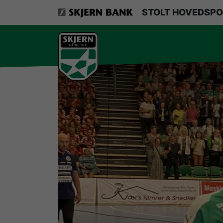
VerdensMindsteStorklub
STOLT HOVEDSPO
Om Skjern Håndbold
Ligatruppen
Sponsorer
Billetsalg / sæsonkort
Presse
Samarbejdsklubber
Skjern Bank Grand Prix
Nyhedsbrev