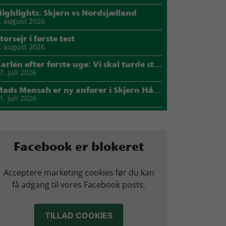
ighlights: Skjern vs Nordsjælland
. august 2026
torsejr i første test
. august 2026
Carlén efter første uge: Vi skal turde stille krav til hinanden
7. juli 2026
Mads Mensah er ny anfører i Skjern Håndbold
1. juli 2026
Sejer ser frem til duel mod ny klubkammerat i EM-semifinalen
7. juli 2026
arius Nørsøller udlejes til HØJ Elite
Facebook er blokeret
4. juli 2026
Morten Vium takker af efter 17 sæsoner i grønt
Acceptere marketing cookies før du kan
2. juli 2026
få adgang til vores Facebook posts.
TILLAD COOKIES