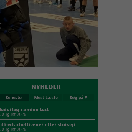
NYHEDER
Seneste
Mest Læste
Søg på #
ederlag i anden test
. august 2026
ilfreds cheftræner efter storsejr
. august 2026