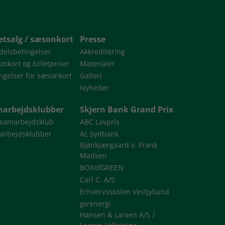
letsalg / sæsonkort
Presse
delsbetingelser
Akkreditering
nkort og billetpriser
Materialer
ngelser for sæsonkort
Galleri
Nyheder
arbejdsklubber
Skjern Bank Grand Prix
 samarbejdsklub
ABC Lavpris
arbejdsklubber
AL Sydbank
Bjønkjærgaard v. Frank
Madsen
BOXofGREEN
Carl C. A/S
Erhvervsskolen Vestjylland
go'energi
Hansen & Larsen A/S /