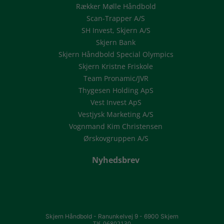
Rækker Mølle Håndbold
Scan-Trapper A/S
SH Invest, Skjern A/S
Skjern Bank
Skjern Håndbold Special Olympics
Skjern Kristne Friskole
Team Pronamic/JVR
Thygesen Holding ApS
Vest Invest ApS
Vestjysk Marketing A/S
Vognmand Kim Christensen
Ørskovgruppen A/S
Nyhedsbrev
Skjern Håndbold -
Ranunkelvej 9 -
6900 Skjern
Tlf. 96802130