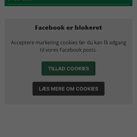
Mads Mensah er ny anfører i Skjern Håndbold
21. juli 2026
Sejer ser frem til duel mod ny klubkammerat i EM-semifinalen
Facebook er blokeret
17. juli 2026
Marius Nørsøller udlejes til HØJ Elite
Acceptere marketing cookies før du kan få adgang
14. juli 2026
til vores Facebook posts.
TILLAD COOKIES
LÆS MERE OM COOKIES