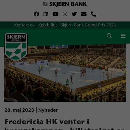
VerdensMindsteStorklub
Kontakt os
Køb billet
Skjern Bank Grand Prix 2026
|
|
Om Skjern Håndbold
Ligatruppen
Sponsorer
Billetsalg / sæsonkort
Presse
28. maj 2023 | Nyheder
Fredericia HK venter i
Samarbejdsklubber