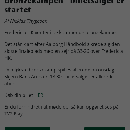
bronzekampen - billetsalget er
startet
Skjern Bank Grand Prix
Af Nicklas Thygesen
Nyhedsbrev
Fredericia HK venter i de kommende bronzekampe.
Det står klart efter Aalborg Håndbold sikrede sig den
Køb Billet
sidste finaleplads med en sejr på 33-26 over Fredericia
HK.
Den første bronzekamp spilles allerede på onsdag i
Skjern Bank Arena kl.18.30 - billetsalget er allerede
åbent.
Køb din billet
HER
.
Er du forhindret i at møde op, så kan opgøret ses på
TV2 Play.