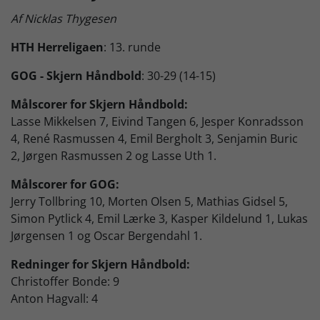
Af Nicklas Thygesen
Skjern Bank Grand Prix
HTH Herreligaen
: 13. runde
Nyhedsbrev
GOG - Skjern Håndbold
: 30-29 (14-15)
Målscorer for Skjern Håndbold:
Lasse Mikkelsen 7, Eivind Tangen 6, Jesper Konradsson
Køb Billet
4, René Rasmussen 4, Emil Bergholt 3, Senjamin Buric
2, Jørgen Rasmussen 2 og Lasse Uth 1.
Målscorer for GOG:
Jerry Tollbring 10, Morten Olsen 5, Mathias Gidsel 5,
Simon Pytlick 4, Emil Lærke 3, Kasper Kildelund 1, Lukas
Jørgensen 1 og Oscar Bergendahl 1.
Redninger for Skjern Håndbold:
Christoffer Bonde: 9
Anton Hagvall: 4