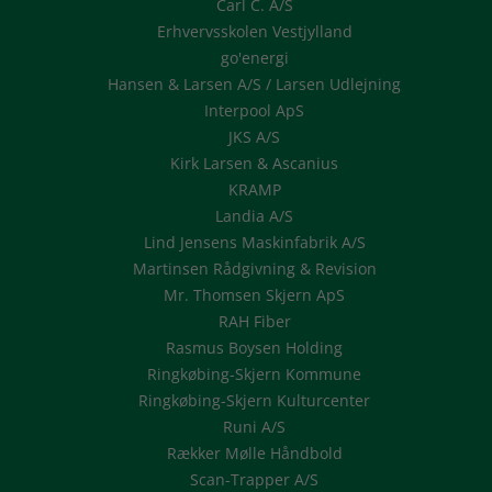
Carl C. A/S
Erhvervsskolen Vestjylland
go'energi
Hansen & Larsen A/S / Larsen Udlejning
Interpool ApS
JKS A/S
Kirk Larsen & Ascanius
KRAMP
Landia A/S
Lind Jensens Maskinfabrik A/S
Martinsen Rådgivning & Revision
Mr. Thomsen Skjern ApS
RAH Fiber
Rasmus Boysen Holding
Ringkøbing-Skjern Kommune
Ringkøbing-Skjern Kulturcenter
Runi A/S
Rækker Mølle Håndbold
Scan-Trapper A/S