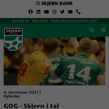
VerdensMindsteStorklub
Kontakt os
Køb billet
Skjern Bank Grand Prix 2026
|
|
Om Skjern Håndbold
Ligatruppen
Sponsorer
Billetsalg / sæsonkort
Presse
4. december 2021 |
Nyheder
Samarbejdsklubber
GOG - Skjern i tal