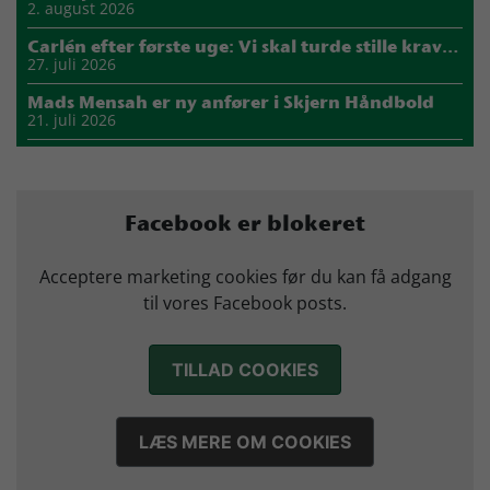
2. august 2026
Carlén efter første uge: Vi skal turde stille krav til hinanden
27. juli 2026
Mads Mensah er ny anfører i Skjern Håndbold
21. juli 2026
Sejer ser frem til duel mod ny klubkammerat i EM-semifinalen
17. juli 2026
Marius Nørsøller udlejes til HØJ Elite
Facebook er blokeret
14. juli 2026
Morten Vium takker af efter 17 sæsoner i grønt
Acceptere marketing cookies før du kan få adgang
12. juli 2026
til vores Facebook posts.
TILLAD COOKIES
LÆS MERE OM COOKIES