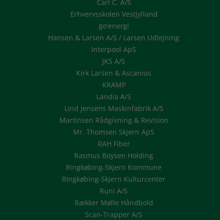
Carl C. A/S
Erhvervsskolen Vestjylland
go'energi
Hansen & Larsen A/S / Larsen Udlejning
Interpool ApS
JKS A/S
Kirk Larsen & Ascanius
KRAMP
Landia A/S
Lind Jensens Maskinfabrik A/S
Martinsen Rådgivning & Revision
Mr. Thomsen Skjern ApS
RAH Fiber
Rasmus Boysen Holding
Ringkøbing-Skjern Kommune
Ringkøbing-Skjern Kulturcenter
Runi A/S
Rækker Mølle Håndbold
Scan-Trapper A/S