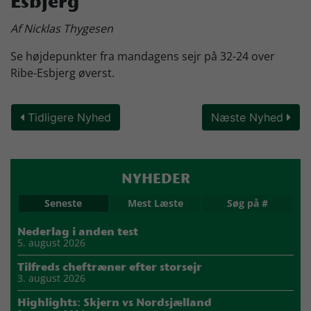
Esbjerg
Skjern Bank Grand Prix
Af Nicklas Thygesen
Se højdepunkter fra mandagens sejr på 32-24 over
Nyhedsbrev
Ribe-Esbjerg øverst.
Tidligere Nyhed
Næste Nyhed
Køb Billet
NYHEDER
Seneste
Mest Læste
Søg på #
Nederlag i anden test
5. august 2026
Tilfreds cheftræner efter storsejr
3. august 2026
Highlights: Skjern vs Nordsjælland