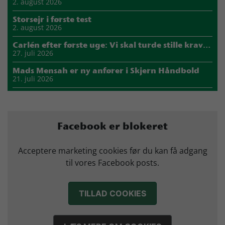
2. august 2026
Storsejr i første test
2. august 2026
Carlén efter første uge: Vi skal turde stille krav til hinanden
27. juli 2026
Mads Mensah er ny anfører i Skjern Håndbold
21. juli 2026
Sejer ser frem til duel mod ny klubkammerat i EM-semifinalen
17. juli 2026
Marius Nørsøller udlejes til HØJ Elite
Facebook er blokeret
14. juli 2026
Morten Vium takker af efter 17 sæsoner i grønt
Acceptere marketing cookies før du kan få adgang
12. juli 2026
til vores Facebook posts.
TILLAD COOKIES