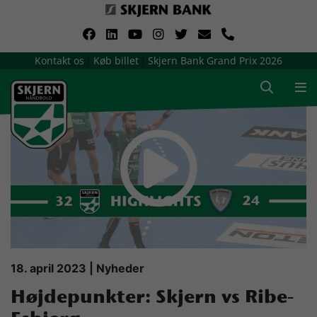
VerdensMindsteStorklub
Kontakt os
Køb billet
Skjern Bank Grand Prix 2026
|
|
Om Skjern Håndbold
Ligatruppen
Sponsorer
Billetsalg / sæsonkort
Presse
18. april 2023 | Nyheder
Højdepunkter: Skjern vs Ribe-
Samarbejdsklubber