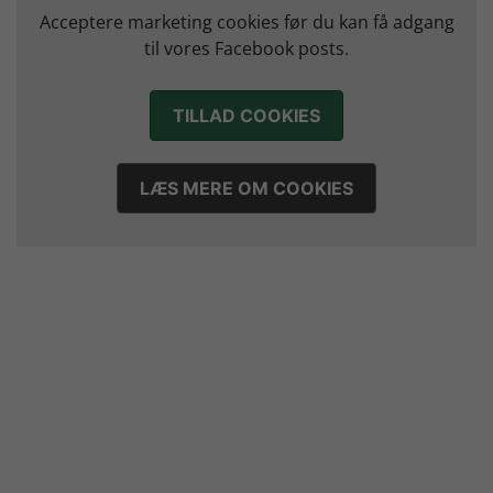
Morten Vium takker af efter 17 sæsoner i grønt
Acceptere marketing cookies før du kan få adgang
12. juli 2026
til vores Facebook posts.
TILLAD COOKIES
LÆS MERE OM COOKIES