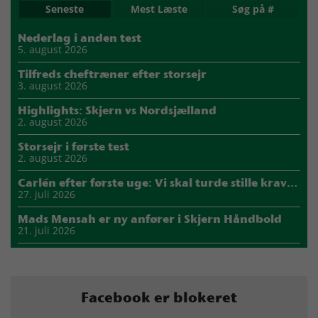
Seneste
Mest Læste
Søg på #
Nederlag i anden test
5. august 2026
Tilfreds cheftræner efter storsejr
3. august 2026
Highlights: Skjern vs Nordsjælland
2. august 2026
Storsejr i første test
2. august 2026
Carlén efter første uge: Vi skal turde stille krav til hinanden
27. juli 2026
Mads Mensah er ny anfører i Skjern Håndbold
21. juli 2026
Sejer ser frem til duel mod ny klubkammerat i EM-semifinalen
17. juli 2026
Marius Nørsøller udlejes til HØJ Elite
Facebook er blokeret
14. juli 2026