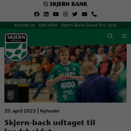
VerdensMindsteStorklub
Kontakt os
Køb billet
Skjern Bank Grand Prix 2026
|
|
Om Skjern Håndbold
Ligatruppen
Sponsorer
Billetsalg / sæsonkort
Presse
25. april 2023 | Nyheder
Skjern-back udtaget til
Samarbejdsklubber