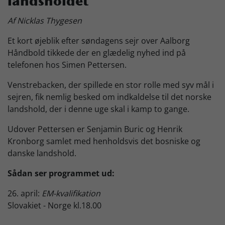
landsholdet
Skjern Bank Grand Prix
Af Nicklas Thygesen
Et kort øjeblik efter søndagens sejr over Aalborg
Nyhedsbrev
Håndbold tikkede der en glædelig nyhed ind på
telefonen hos Simen Pettersen.
Venstrebacken, der spillede en stor rolle med syv mål i
Køb Billet
sejren, fik nemlig besked om indkaldelse til det norske
landshold, der i denne uge skal i kamp to gange.
Udover Pettersen er Senjamin Buric og Henrik
Kronborg samlet med henholdsvis det bosniske og
danske landshold.
Sådan ser programmet ud:
26. april:
EM-kvalifikation
Slovakiet - Norge kl.18.00