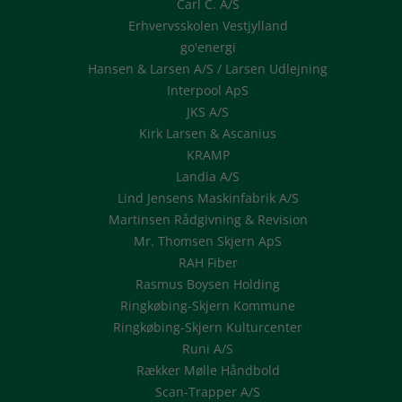
Carl C. A/S
Erhvervsskolen Vestjylland
go'energi
Hansen & Larsen A/S / Larsen Udlejning
Interpool ApS
JKS A/S
Kirk Larsen & Ascanius
KRAMP
Landia A/S
Lind Jensens Maskinfabrik A/S
Martinsen Rådgivning & Revision
Mr. Thomsen Skjern ApS
RAH Fiber
Rasmus Boysen Holding
Ringkøbing-Skjern Kommune
Ringkøbing-Skjern Kulturcenter
Runi A/S
Rækker Mølle Håndbold
Scan-Trapper A/S