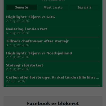
Seneste
Mest Læste
Søg på #
Highlights: Skjern vs GOG
7. august 2026
Nederlag i anden test
5. august 2026
Tilfreds cheftræner efter storsejr
3. august 2026
Highlights: Skjern vs Nordsjælland
2. august 2026
Storsejr i første test
2. august 2026
Carlén efter første uge: Vi skal turde stille krav til hinanden
27. juli 2026
Mads Mensah er ny anfører i Skjern Håndbold
21. juli 2026
Sejer ser frem til duel mod ny klubkammerat i EM-semifinalen
Facebook er blokeret
17. juli 2026