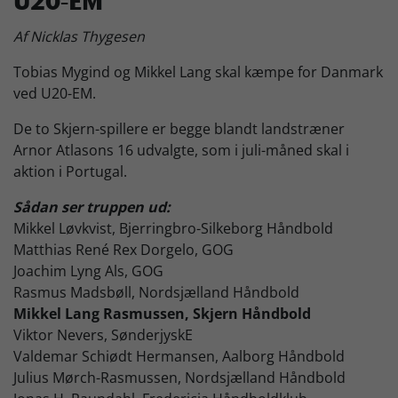
U20-EM
Skjern Bank Grand Prix
Af Nicklas Thygesen
Tobias Mygind og Mikkel Lang skal kæmpe for Danmark
Nyhedsbrev
ved U20-EM.
De to Skjern-spillere er begge blandt landstræner
Arnor Atlasons 16 udvalgte, som i juli-måned skal i
Køb Billet
aktion i Portugal.
Sådan ser truppen ud:
Mikkel Løvkvist, Bjerringbro-Silkeborg Håndbold
Matthias René Rex Dorgelo, GOG
Joachim Lyng Als, GOG
Rasmus Madsbøll, Nordsjælland Håndbold
Mikkel Lang Rasmussen, Skjern Håndbold
Viktor Nevers, SønderjyskE
Valdemar Schiødt Hermansen, Aalborg Håndbold
Julius Mørch-Rasmussen, Nordsjælland Håndbold