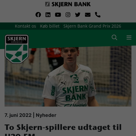
VerdensMindsteStorklub
Kontakt os
Køb billet
Skjern Bank Grand Prix 2026
|
|
Om Skjern Håndbold
Ligatruppen
Sponsorer
Billetsalg / sæsonkort
Presse
7. juni 2022 | Nyheder
To Skjern-spillere udtaget til
Samarbejdsklubber