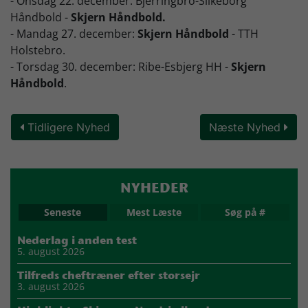
- Onsdag 22. december: Bjerringbro-Silkeborg
Håndbold -
Skjern Håndbold.
- Mandag 27. december:
Skjern Håndbold
- TTH
Holstebro.
- Torsdag 30. december: Ribe-Esbjerg HH -
Skjern
Håndbold
.
Tidligere Nyhed
Næste Nyhed
NYHEDER
Seneste
Mest Læste
Søg på #
Nederlag i anden test
5. august 2026
Tilfreds cheftræner efter storsejr
3. august 2026