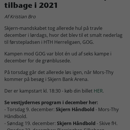
tilbage i 2021
Skjern Bank Grand Prix
Af Kristian Bro
Skjern-mandskabet tog allerede hul på travle
Nyhedsbrev
december i lørdags, hvor det blev til et smalt nederlag
til førstepladsen i HTH Herreligaen, GOG.
Køb Billet
Kampen mod GOG var blot én ud af seks kampe i
december for de grønblusede.
På torsdag går det allerede løs igen, når Mors-Thy
kommer på besøg i Skjern Bank Arena.
Der er kampstart kl. 18:30 - køb din billet
HER
.
Se vestjydernes program i december her:
- Torsdag 9. december:
Skjern Håndbold
- Mors-Thy
Håndbold.
- Søndag 19. december:
Skjern Håndbold
- Skive fH.