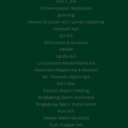
Carl C. A/S
Erhvervsskolen Vestjylland
go'energi
Hansen & Larsen A/S / Larsen Udlejning
Interpool ApS
JKS A/S
Kirk Larsen & Ascanius
KRAMP
Landia A/S
Lind Jensens Maskinfabrik A/S
Martinsen Rådgivning & Revision
Mr. Thomsen Skjern ApS
RAH Fiber
Rasmus Boysen Holding
Ringkøbing-Skjern Kommune
Ringkøbing-Skjern Kulturcenter
Runi A/S
Rækker Mølle Håndbold
Scan-Trapper A/S