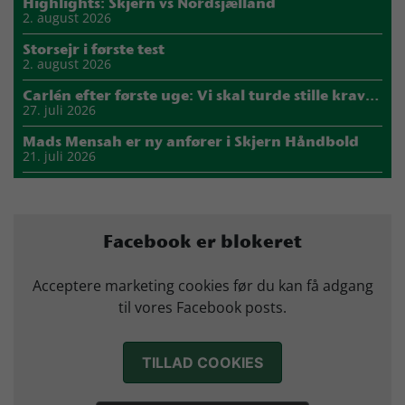
Highlights: Skjern vs Nordsjælland
2. august 2026
Storsejr i første test
2. august 2026
Carlén efter første uge: Vi skal turde stille krav til hinanden
27. juli 2026
Mads Mensah er ny anfører i Skjern Håndbold
21. juli 2026
Sejer ser frem til duel mod ny klubkammerat i EM-semifinalen
17. juli 2026
Marius Nørsøller udlejes til HØJ Elite
Facebook er blokeret
14. juli 2026
Morten Vium takker af efter 17 sæsoner i grønt
Acceptere marketing cookies før du kan få adgang
12. juli 2026
til vores Facebook posts.
TILLAD COOKIES