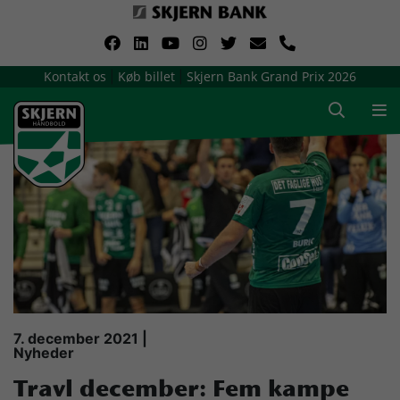
VerdensMindsteStorklub
Kontakt os
Køb billet
Skjern Bank Grand Prix 2026
|
|
Om Skjern Håndbold
Ligatruppen
Sponsorer
Billetsalg / sæsonkort
Presse
7. december 2021 |
Nyheder
Samarbejdsklubber
Travl december: Fem kampe