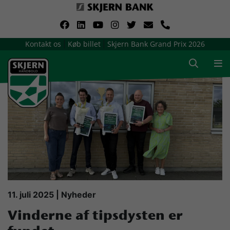
VerdensMindsteStorklub
Kontakt os
Køb billet
Skjern Bank Grand Prix 2026
|
|
Om Skjern Håndbold
Ligatruppen
Sponsorer
Billetsalg / sæsonkort
Presse
11. juli 2025 | Nyheder
Vinderne af tipsdysten er
Samarbejdsklubber