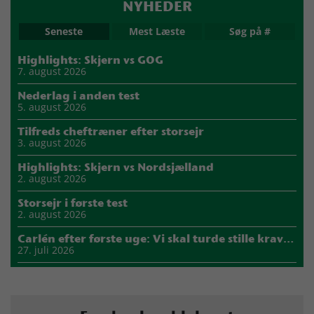
NYHEDER
Seneste
Mest Læste
Søg på #
Highlights: Skjern vs GOG
7. august 2026
Nederlag i anden test
5. august 2026
Tilfreds cheftræner efter storsejr
3. august 2026
Highlights: Skjern vs Nordsjælland
2. august 2026
Storsejr i første test
2. august 2026
Carlén efter første uge: Vi skal turde stille krav til hinanden
27. juli 2026
Mads Mensah er ny anfører i Skjern Håndbold
21. juli 2026
Sejer ser frem til duel mod ny klubkammerat i EM-semifinalen