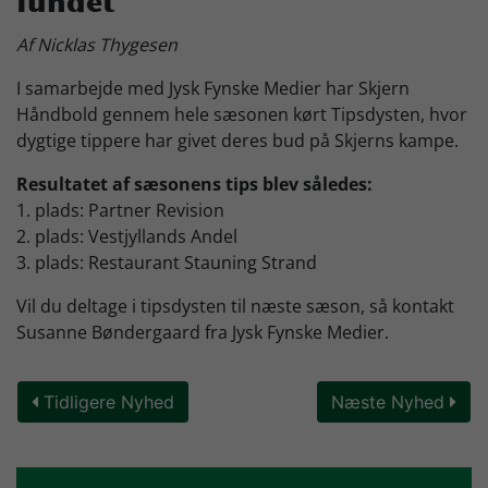
fundet
Skjern Bank Grand Prix
Af Nicklas Thygesen
I samarbejde med Jysk Fynske Medier har Skjern
Nyhedsbrev
Håndbold gennem hele sæsonen kørt Tipsdysten, hvor
dygtige tippere har givet deres bud på Skjerns kampe.
Resultatet af sæsonens tips blev således:
Køb Billet
1. plads: Partner Revision
2. plads: Vestjyllands Andel
3. plads: Restaurant Stauning Strand
Vil du deltage i tipsdysten til næste sæson, så kontakt
Susanne Bøndergaard fra Jysk Fynske Medier.
Tidligere Nyhed
Næste Nyhed