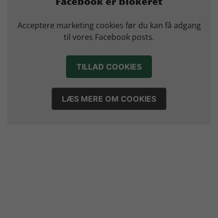
Facebook er blokeret
17. juli 2026
Marius Nørsøller udlejes til HØJ Elite
Acceptere marketing cookies før du kan få adgang
14. juli 2026
til vores Facebook posts.
Morten Vium takker af efter 17 sæsoner i grønt
12. juli 2026
TILLAD COOKIES
LÆS MERE OM COOKIES