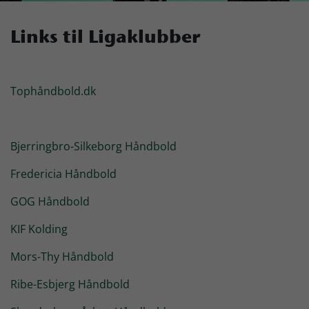
Skjern Bank Grand Prix
Links til Ligaklubber
Nyhedsbrev
Tophåndbold.dk
Køb Billet
Bjerringbro-Silkeborg Håndbold
Fredericia Håndbold
GOG Håndbold
KIF Kolding
Mors-Thy Håndbold
Ribe-Esbjerg Håndbold