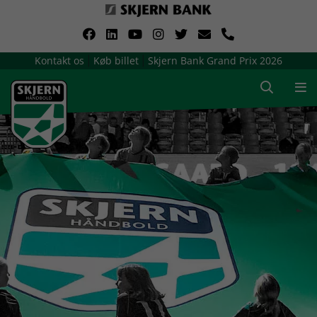
VerdensMindsteStorklub
Kontakt os
Køb billet
Skjern Bank Grand Prix 2026
|
|
Om Skjern Håndbold
Ligatruppen
Sponsorer
Billetsalg / sæsonkort
Presse
Samarbejdsklubber