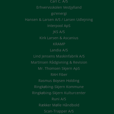
Carl C. A/S
Erhvervsskolen Vestjylland
go'energi
Hansen & Larsen A/S / Larsen Udlejning
Interpool ApS
JKS A/S
Kirk Larsen & Ascanius
KRAMP
Landia A/S
Lind Jensens Maskinfabrik A/S
Martinsen Rådgivning & Revision
Mr. Thomsen Skjern ApS
RAH Fiber
Rasmus Boysen Holding
Ringkøbing-Skjern Kommune
Ringkøbing-Skjern Kulturcenter
Runi A/S
Rækker Mølle Håndbold
Scan-Trapper A/S