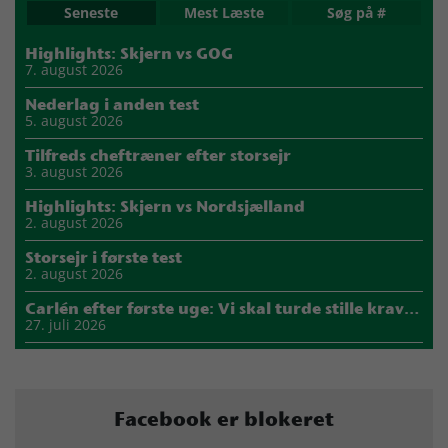
Seneste
Mest Læste
Søg på #
Highlights: Skjern vs GOG
7. august 2026
Nederlag i anden test
5. august 2026
Tilfreds cheftræner efter storsejr
3. august 2026
Highlights: Skjern vs Nordsjælland
2. august 2026
Storsejr i første test
2. august 2026
Carlén efter første uge: Vi skal turde stille krav til hinanden
27. juli 2026
Mads Mensah er ny anfører i Skjern Håndbold
21. juli 2026
Sejer ser frem til duel mod ny klubkammerat i EM-semifinalen
Facebook er blokeret
17. juli 2026