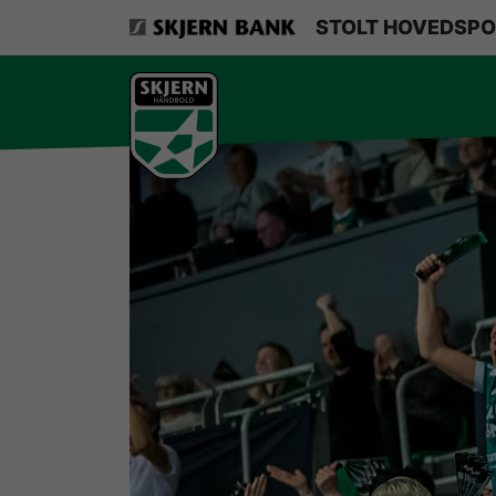
VerdensMindsteStorklub
STOLT HOVEDSPO
Om Skjern Håndbold
Ligatruppen
Sponsorer
Billetsalg / sæsonkort
Presse
Samarbejdsklubber
Skjern Bank Grand Prix
Nyhedsbrev