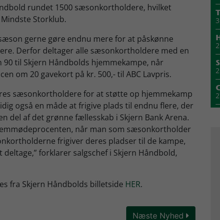
dbold rundet 1500 sæsonkortholdere, hvilket
T
 Mindste Storklub.
3
e sæson gerne gøre endnu mere for at påskønne
H
2
ere. Derfor deltager alle sæsonkortholdere med en
90 til Skjern Håndbolds hjemmekampe, når
S
2
n om 20 gavekort på kr. 500,- til ABC Lavpris.
vores sæsonkortholdere for at støtte op hjemmekamp
2
g også en måde at frigive plads til endnu flere, der
n del af det grønne fællesskab i Skjern Bank Arena.
2
 fremmødeprocenten, når man som sæsonkortholder
kortholderne frigiver deres pladser til de kampe,
1
 deltage,” forklarer salgschef i Skjern Håndbold,
M
1
es fra Skjern Håndbolds billetside
HER
.
1
Næste Nyhed