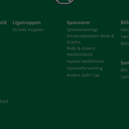
old
Ligatruppen
Sponsorer
Bil
Se hele truppen
Sponsoroversigt
Han
Erhvervsklubben Reds &
Sæso
Greens
Beti
Reds & Greens
medlemsliste
Nyeste medlemmer
Sam
Generalforsamling
Bliv
Anders Dahl Cup
Sam
dbold