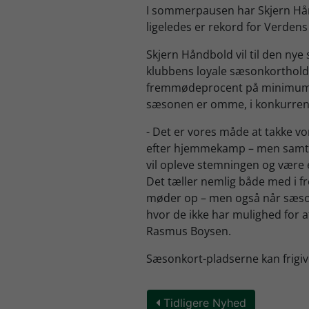
I sommerpausen har Skjern Hån
ligeledes er rekord for Verdens
Skjern Håndbold vil til den ny
klubbens loyale sæsonkorthold
fremmødeprocent på minimum 
sæsonen er omme, i konkurrence
- Det er vores måde at takke 
efter hjemmekamp – men samtidi
vil opleve stemningen og være e
Det tæller nemlig både med i
møder op – men også når sæson
hvor de ikke har mulighed for at
Rasmus Boysen.
Sæsonkort-pladserne kan frigiv
Tidligere Nyhed