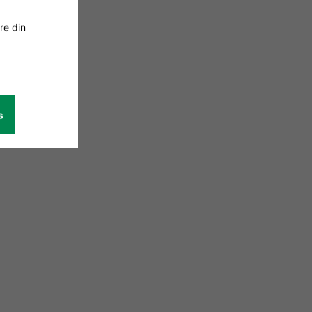
re din
s