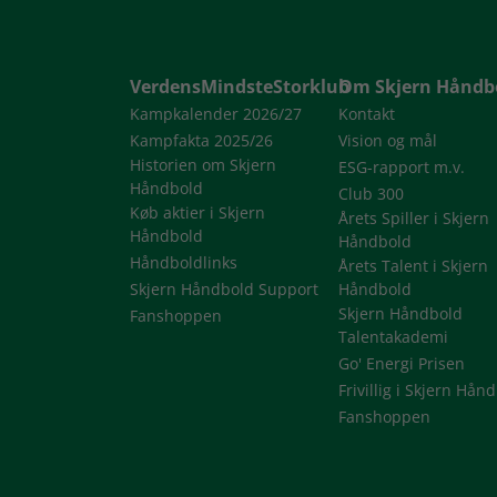
VerdensMindsteStorklub
Om Skjern Håndb
Kampkalender 2026/27
Kontakt
Kampfakta 2025/26
Vision og mål
Historien om Skjern
ESG-rapport m.v.
Håndbold
Club 300
Køb aktier i Skjern
Årets Spiller i Skjern
Håndbold
Håndbold
Håndboldlinks
Årets Talent i Skjern
Skjern Håndbold Support
Håndbold
Skjern Håndbold
Fanshoppen
Talentakademi
Go' Energi Prisen
Frivillig i Skjern Hån
Fanshoppen