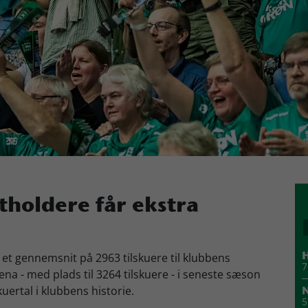
holdere får ekstra
t gennemsnit på 2963 tilskuere til klubbens
H
7
a - med plads til 3264 tilskuere - i seneste sæson
uertal i klubbens historie.
N
5