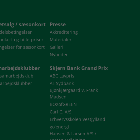
letsalg / sæsonkort
Presse
delsbetingelser
Akkreditering
nkort og billetpriser
Materialer
ngelser for sæsonkort
Galleri
Nyheder
arbejdsklubber
Skjern Bank Grand Prix
 samarbejdsklub
ABC Lavpris
arbejdsklubber
AL Sydbank
Bjønkjærgaard v. Frank
Madsen
BOXofGREEN
Carl C. A/S
Erhvervsskolen Vestjylland
go'energi
Hansen & Larsen A/S /