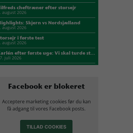
ilfreds cheftræner efter storsejr
. august 2026
ighlights: Skjern vs Nordsjælland
. august 2026
torsejr i første test
. august 2026
Carlén efter første uge: Vi skal turde stille krav til hinanden
7. juli 2026
Mads Mensah er ny anfører i Skjern Håndbold
1. juli 2026
Sejer ser frem til duel mod ny klubkammerat i EM-semifinalen
Facebook er blokeret
7. juli 2026
arius Nørsøller udlejes til HØJ Elite
Acceptere marketing cookies før du kan
4. juli 2026
få adgang til vores Facebook posts.
Morten Vium takker af efter 17 sæsoner i grønt
2. juli 2026
TILLAD COOKIES