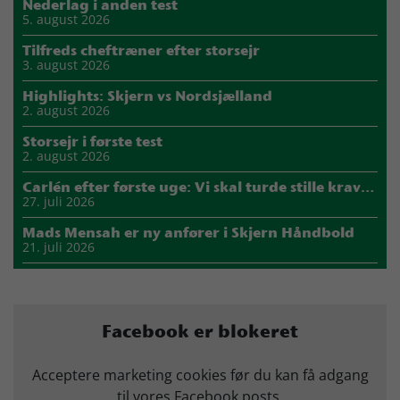
Nederlag i anden test
5. august 2026
Tilfreds cheftræner efter storsejr
3. august 2026
Highlights: Skjern vs Nordsjælland
2. august 2026
Storsejr i første test
2. august 2026
Carlén efter første uge: Vi skal turde stille krav til hinanden
27. juli 2026
Mads Mensah er ny anfører i Skjern Håndbold
21. juli 2026
Sejer ser frem til duel mod ny klubkammerat i EM-semifinalen
17. juli 2026
Marius Nørsøller udlejes til HØJ Elite
Facebook er blokeret
14. juli 2026
Morten Vium takker af efter 17 sæsoner i grønt
Acceptere marketing cookies før du kan få adgang
12. juli 2026
til vores Facebook posts.