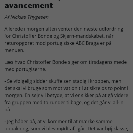
avancement
Skjern Bank Grand Prix
Af Nicklas Thygesen
Allerede i morgen aften venter den næste udfordring
Nyhedsbrev
for Christoffer Bonde og Skjern-mandskabet, når
returopgøret mod portugisiske ABC Braga er på
menuen.
Køb Billet
Læs hvad Christoffer Bonde siger om tirsdagens møde
med portugiserne.
- Selvfølgelig sidder skuffelsen stadig i kroppen, men
det skal vi bruge som motivation til at sikre os to point i
morgen. En sejr vil betyde, at vi er sikker på at gå videre
fra gruppen med to runder tilbage, og det går vi all-in
på.
- Jeg håber på, at vi kommer til at mærke samme
opbakning, som vi blev mødt af i går. Det var høj klasse,