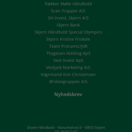
Rækker Mølle Håndbold
Scan-Trapper A/S
SH Invest, Skjern A/S
Skjern Bank
Skjern Håndbold Special Olympics
Skjern Kristne Friskole
Team Pronamic/JVR
Thygesen Holding ApS
Vest Invest ApS
Vestjysk Marketing A/S
Vognmand Kim Christensen
Ørskovgruppen A/S
Nyhedsbrev
Skjern Håndbold -
Ranunkelvej 9 -
6900 Skjern
Tlf. 96802130