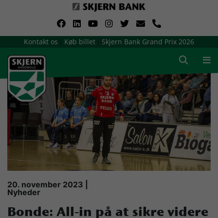
VerdensMindsteStorklub
Kontakt os
Køb billet
Skjern Bank Grand Prix 2026
|
|
Om Skjern Håndbold
Ligatruppen
Sponsorer
Billetsalg / sæsonkort
Presse
20. november 2023 |
Nyheder
Samarbejdsklubber
Bonde: All-in på at sikre videre