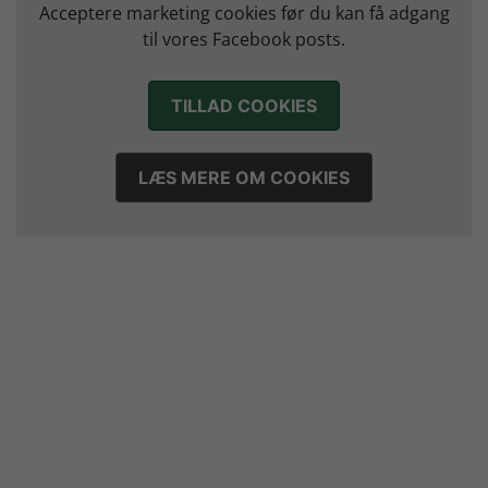
Morten Vium takker af efter 17 sæsoner i grønt
Acceptere marketing cookies før du kan få adgang
12. juli 2026
til vores Facebook posts.
TILLAD COOKIES
LÆS MERE OM COOKIES