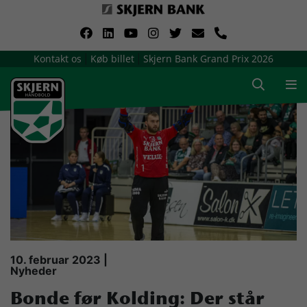
VerdensMindsteStorklub
Kontakt os
Køb billet
Skjern Bank Grand Prix 2026
|
|
Om Skjern Håndbold
Ligatruppen
Sponsorer
Billetsalg / sæsonkort
Presse
10. februar 2023 |
Nyheder
Samarbejdsklubber
Bonde før Kolding: Der står