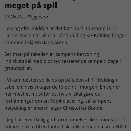
meget på spil
Skjern Bank Grand Prix
Af Nicklas Thygesen
Lørdag eftermiddag er der lagt op til topkamp i HTH
Nyhedsbrev
Herreligaen, når Skjern Håndbold og KIF Kolding brager
sammen i Skjern Bank Arena.
Køb Billet
Ser man på tabellen er kampens betydning
indiskutabel med blot syv resterende kampe tilbage i
grundspillet.
- Vi kan næsten spille os op på siden af KIF Kolding i
tabellen, hvis vi tager de to point i morgen. En sejr er
nærmest et must for os, hvis vi skal gøre os
forhåbninger om en Top4-placering, så kampens
betydning er enorm, siger Christoffer Bonde.
- Jeg har en virkelig god fornemmelse - ikke mindst fordi
vi kan se frem til en fantastisk kulisse med næsten 3000