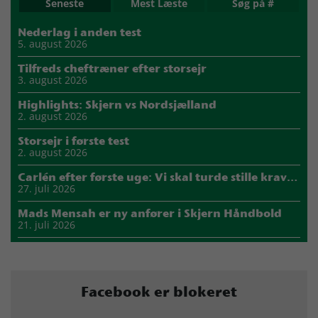
Seneste
Mest Læste
Søg på #
Nederlag i anden test
5. august 2026
Tilfreds cheftræner efter storsejr
3. august 2026
Highlights: Skjern vs Nordsjælland
2. august 2026
Storsejr i første test
2. august 2026
Carlén efter første uge: Vi skal turde stille krav til hinanden
27. juli 2026
Mads Mensah er ny anfører i Skjern Håndbold
21. juli 2026
Sejer ser frem til duel mod ny klubkammerat i EM-semifinalen
17. juli 2026
Marius Nørsøller udlejes til HØJ Elite
Facebook er blokeret
14. juli 2026