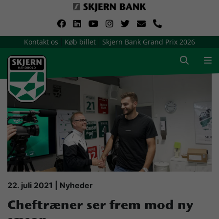
VerdensMindsteStorklub
Kontakt os
Køb billet
Skjern Bank Grand Prix 2026
|
|
Om Skjern Håndbold
Ligatruppen
Sponsorer
Billetsalg / sæsonkort
Presse
22. juli 2021 | Nyheder
Cheftræner ser frem mod ny
Samarbejdsklubber