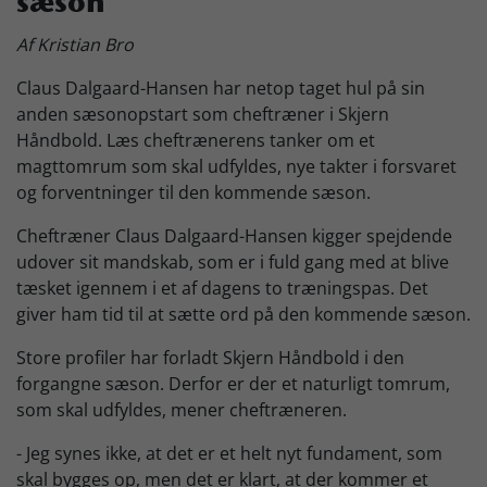
sæson
Skjern Bank Grand Prix
Af Kristian Bro
Claus Dalgaard-Hansen har netop taget hul på sin
Nyhedsbrev
anden sæsonopstart som cheftræner i Skjern
Håndbold. Læs cheftrænerens tanker om et
magttomrum som skal udfyldes, nye takter i forsvaret
Køb Billet
og forventninger til den kommende sæson.
Cheftræner Claus Dalgaard-Hansen kigger spejdende
udover sit mandskab, som er i fuld gang med at blive
tæsket igennem i et af dagens to træningspas. Det
giver ham tid til at sætte ord på den kommende sæson.
Store profiler har forladt Skjern Håndbold i den
forgangne sæson. Derfor er der et naturligt tomrum,
som skal udfyldes, mener cheftræneren.
- Jeg synes ikke, at det er et helt nyt fundament, som
skal bygges op, men det er klart, at der kommer et