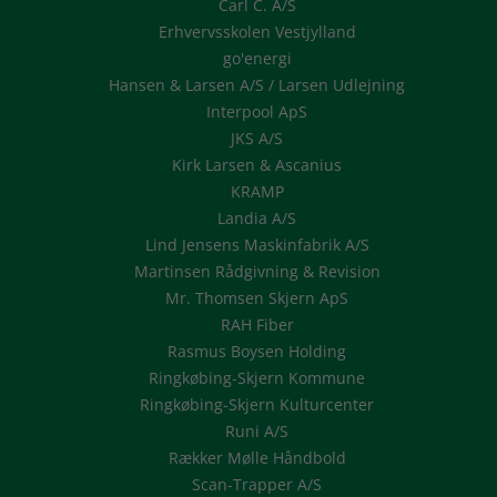
Carl C. A/S
Erhvervsskolen Vestjylland
go'energi
Hansen & Larsen A/S / Larsen Udlejning
Interpool ApS
JKS A/S
Kirk Larsen & Ascanius
KRAMP
Landia A/S
Lind Jensens Maskinfabrik A/S
Martinsen Rådgivning & Revision
Mr. Thomsen Skjern ApS
RAH Fiber
Rasmus Boysen Holding
Ringkøbing-Skjern Kommune
Ringkøbing-Skjern Kulturcenter
Runi A/S
Rækker Mølle Håndbold
Scan-Trapper A/S