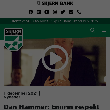
VerdensMindsteStorklub
Kontakt os
Køb billet
Skjern Bank Grand Prix 2026
|
|
Om Skjern Håndbold
Ligatruppen
Sponsorer
Billetsalg / sæsonkort
Presse
1. december 2021 |
Nyheder
Samarbejdsklubber
Dan Hammer: Enorm respekt