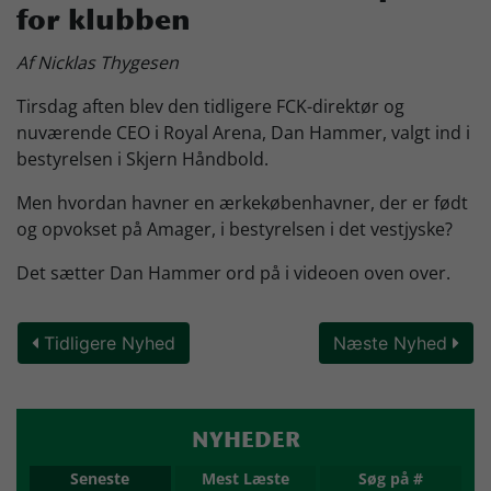
for klubben
Skjern Bank Grand Prix
Af Nicklas Thygesen
Tirsdag aften blev den tidligere FCK-direktør og
Nyhedsbrev
nuværende CEO i Royal Arena, Dan Hammer, valgt ind i
bestyrelsen i Skjern Håndbold.
Køb Billet
Men hvordan havner en ærkekøbenhavner, der er født
og opvokset på Amager, i bestyrelsen i det vestjyske?
Det sætter Dan Hammer ord på i videoen oven over.
Tidligere Nyhed
Næste Nyhed
NYHEDER
Seneste
Mest Læste
Søg på #