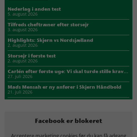
Nederlag i anden test
5. august 2026
Tilfreds cheftræner efter storsejr
3. august 2026
Highlights: Skjern vs Nordsjælland
2. august 2026
Storsejr i første test
2. august 2026
Carlén efter første uge: Vi skal turde stille krav til hinanden
27. juli 2026
Mads Mensah er ny anfører i Skjern Håndbold
21. juli 2026
Sejer ser frem til duel mod ny klubkammerat i EM-semifinalen
17. juli 2026
Marius Nørsøller udlejes til HØJ Elite
Facebook er blokeret
14. juli 2026
Morten Vium takker af efter 17 sæsoner i grønt
Acceptere marketing cookies før du kan få adgang