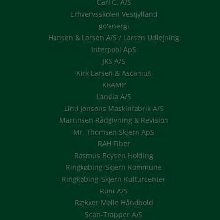
Carl C. A/S
Erhvervsskolen Vestjylland
go'energi
Hansen & Larsen A/S / Larsen Udlejning
Interpool ApS
JKS A/S
Kirk Larsen & Ascanius
KRAMP
Landia A/S
Lind Jensens Maskinfabrik A/S
Martinsen Rådgivning & Revision
Mr. Thomsen Skjern ApS
RAH Fiber
Rasmus Boysen Holding
Ringkøbing-Skjern Kommune
Ringkøbing-Skjern Kulturcenter
Runi A/S
Rækker Mølle Håndbold
Scan-Trapper A/S