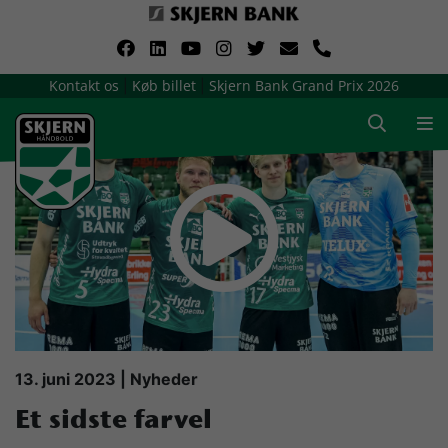
VerdensMindsteStorklub
Kontakt os
Køb billet
Skjern Bank Grand Prix 2026
|
|
Om Skjern Håndbold
Ligatruppen
Sponsorer
Billetsalg / sæsonkort
Presse
13. juni 2023 | Nyheder
Et sidste farvel
Samarbejdsklubber