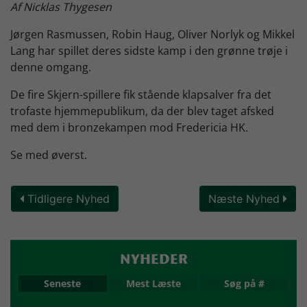
Af Nicklas Thygesen
Skjern Bank Grand Prix
Jørgen Rasmussen, Robin Haug, Oliver Norlyk og Mikkel
Lang har spillet deres sidste kamp i den grønne trøje i
denne omgang.
Nyhedsbrev
De fire Skjern-spillere fik stående klapsalver fra det
trofaste hjemmepublikum, da der blev taget afsked
Køb Billet
med dem i bronzekampen mod Fredericia HK.
Se med øverst.
Tidligere Nyhed
Næste Nyhed
NYHEDER
Seneste
Mest Læste
Søg på #