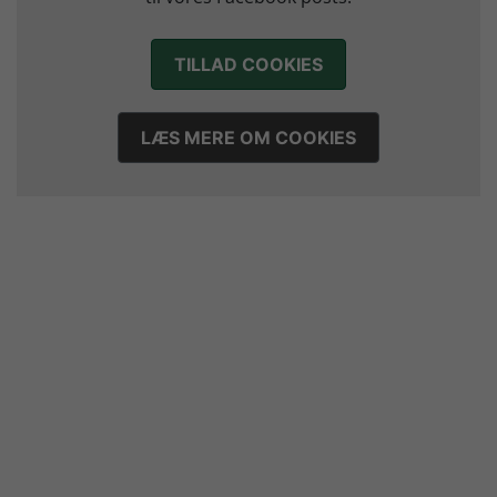
Morten Vium takker af efter 17 sæsoner i grønt
12. juli 2026
TILLAD COOKIES
LÆS MERE OM COOKIES