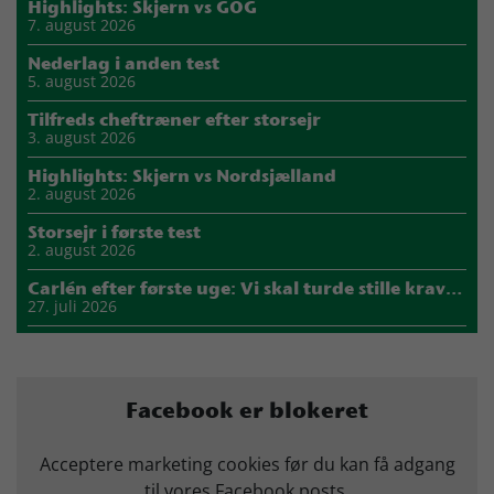
Highlights: Skjern vs GOG
7. august 2026
Nederlag i anden test
5. august 2026
Tilfreds cheftræner efter storsejr
3. august 2026
Highlights: Skjern vs Nordsjælland
2. august 2026
Storsejr i første test
2. august 2026
Carlén efter første uge: Vi skal turde stille krav til hinanden
27. juli 2026
Mads Mensah er ny anfører i Skjern Håndbold
21. juli 2026
Sejer ser frem til duel mod ny klubkammerat i EM-semifinalen
Facebook er blokeret
17. juli 2026
Marius Nørsøller udlejes til HØJ Elite
Acceptere marketing cookies før du kan få adgang
14. juli 2026
til vores Facebook posts.