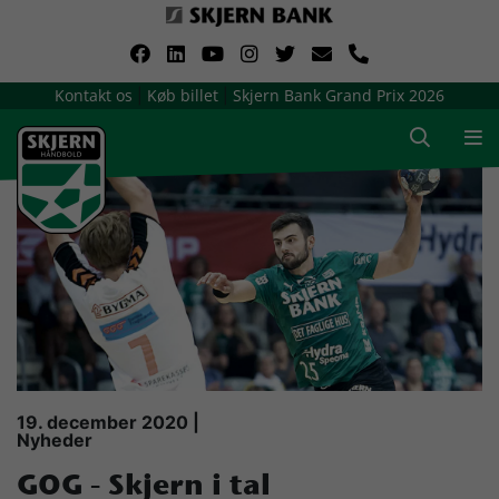
VerdensMindsteStorklub
Kontakt os
Køb billet
Skjern Bank Grand Prix 2026
|
|
Om Skjern Håndbold
Ligatruppen
Sponsorer
Billetsalg / sæsonkort
Presse
19. december 2020 |
Nyheder
Samarbejdsklubber
GOG - Skjern i tal