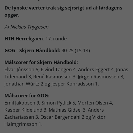
De fynske værter trak sig sejrsrigt ud af lørdagens
Skjern Bank Grand Prix
opgør.
Af Nicklas Thygesen
Nyhedsbrev
HTH Herreligaen
: 17. runde
GOG - Skjern Håndbold:
30-25 (15-14)
Køb Billet
Målscorer for Skjern Håndbold:
Elvar Jónsson 5, Eivind Tangen 4, Anders Eggert 4, Jonas
Tidemand 3, René Rasmussen 3, Jørgen Rasmussen 3,
Jonathan Würtz 2 og Jesper Konradsson 1.
Målscorer for GOG:
Emil Jakobsen 9, Simon Pytlick 5, Morten Olsen 4,
Kasper Kildelund 3, Mathias Gidsel 3, Anders
Zachariassen 3, Oscar Bergendahl 2 og Viktor
Halmgrimsson 1.