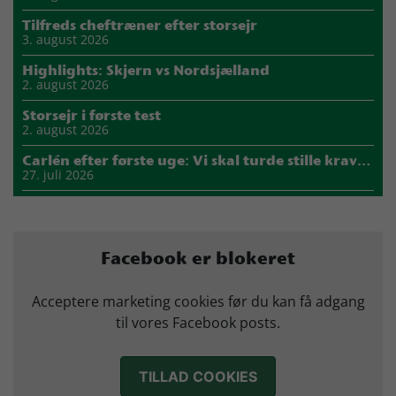
Tilfreds cheftræner efter storsejr
3. august 2026
Highlights: Skjern vs Nordsjælland
2. august 2026
Storsejr i første test
2. august 2026
Carlén efter første uge: Vi skal turde stille krav til hinanden
27. juli 2026
Mads Mensah er ny anfører i Skjern Håndbold
21. juli 2026
Sejer ser frem til duel mod ny klubkammerat i EM-semifinalen
Facebook er blokeret
17. juli 2026
Marius Nørsøller udlejes til HØJ Elite
Acceptere marketing cookies før du kan få adgang
14. juli 2026
til vores Facebook posts.
Morten Vium takker af efter 17 sæsoner i grønt
12. juli 2026
TILLAD COOKIES