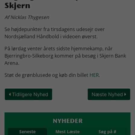
Skjern
Skjern Bank Grand Prix
Af Nicklas Thygesen
Se højdepunkter fra tirsdagens udesejr over
Nyhedsbrev
Nordsjælland Håndbold i videoen øverst.
På lørdag venter årets sidste hjemmekamp, når
Køb Billet
Bjerringbro-Silkeborg kommer på besøg i Skjern Bank
Arena.
Støt de grønblusede og køb din billet
HER
.
Tidligere Nyhed
Næste Nyhed
NYHEDER
Seneste
Mest Læste
Søg på #