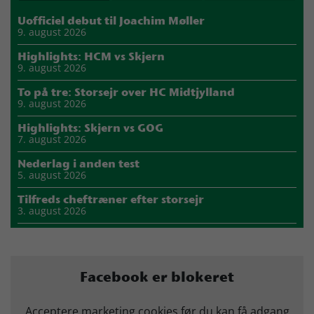
Uofficiel debut til Joachim Møller
9. august 2026
Highlights: HCM vs Skjern
9. august 2026
To på tre: Storsejr over HC Midtjylland
9. august 2026
Highlights: Skjern vs GOG
7. august 2026
Nederlag i anden test
5. august 2026
Tilfreds cheftræner efter storsejr
3. august 2026
Highlights: Skjern vs Nordsjælland
2. august 2026
Storsejr i første test
Facebook er blokeret
2. august 2026
Carlén efter første uge: Vi skal turde stille krav til hinanden
Acceptere marketing cookies før du kan få adgang