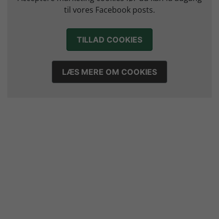
27. juli 2026
til vores Facebook posts.
Mads Mensah er ny anfører i Skjern Håndbold
21. juli 2026
TILLAD COOKIES
Sejer ser frem til duel mod ny klubkammerat i EM-semifinalen
17. juli 2026
Marius Nørsøller udlejes til HØJ Elite
LÆS MERE OM COOKIES
14. juli 2026