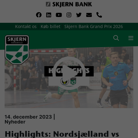
VerdensMindsteStorklub
Kontakt os
Køb billet
Skjern Bank Grand Prix 2026
|
|
Om Skjern Håndbold
Ligatruppen
Sponsorer
Billetsalg / sæsonkort
Presse
14. december 2023 |
Nyheder
Samarbejdsklubber
Highlights: Nordsjælland vs