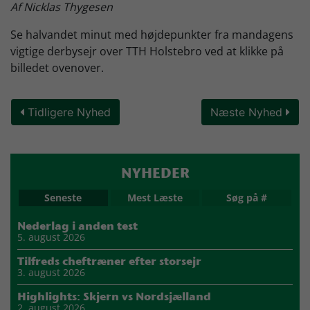
Af Nicklas Thygesen
Skjern Bank Grand Prix
Se halvandet minut med højdepunkter fra mandagens
vigtige derbysejr over TTH Holstebro ved at klikke på
billedet ovenover.
Nyhedsbrev
Tidligere Nyhed
Næste Nyhed
Køb Billet
NYHEDER
Seneste
Mest Læste
Søg på #
Nederlag i anden test
5. august 2026
Tilfreds cheftræner efter storsejr
3. august 2026
Highlights: Skjern vs Nordsjælland
2. august 2026