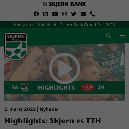
VerdensMindsteStorklub
Kontakt os
Køb billet
Skjern Bank Grand Prix 2026
|
|
Om Skjern Håndbold
Ligatruppen
Sponsorer
Billetsalg / sæsonkort
Presse
2. marts 2022 | Nyheder
Highlights: Skjern vs TTH
Samarbejdsklubber