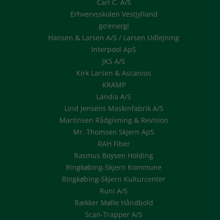
Carl C. A/S
Erhvervsskolen Vestjylland
go'energi
Hansen & Larsen A/S / Larsen Udlejning
Interpool ApS
JKS A/S
Kirk Larsen & Ascanius
KRAMP
Landia A/S
Lind Jensens Maskinfabrik A/S
Martinsen Rådgivning & Revision
Mr. Thomsen Skjern ApS
RAH Fiber
Rasmus Boysen Holding
Ringkøbing-Skjern Kommune
Ringkøbing-Skjern Kulturcenter
Runi A/S
Rækker Mølle Håndbold
Scan-Trapper A/S