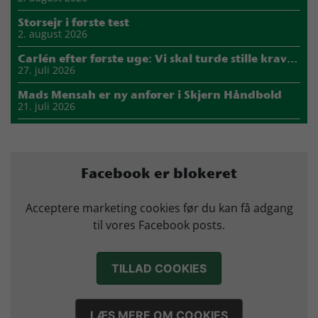
Storsejr i første test
2. august 2026
Carlén efter første uge: Vi skal turde stille krav til hinanden
27. juli 2026
Mads Mensah er ny anfører i Skjern Håndbold
21. juli 2026
Sejer ser frem til duel mod ny klubkammerat i EM-semifinalen
17. juli 2026
Marius Nørsøller udlejes til HØJ Elite
Facebook er blokeret
14. juli 2026
Morten Vium takker af efter 17 sæsoner i grønt
Acceptere marketing cookies før du kan få adgang
12. juli 2026
til vores Facebook posts.
TILLAD COOKIES
LÆS MERE OM COOKIES