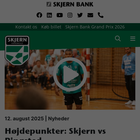
VerdensMindsteStorklub
Kontakt os
Køb billet
Skjern Bank Grand Prix 2026
|
|
Om Skjern Håndbold
Ligatruppen
Sponsorer
Billetsalg / sæsonkort
Presse
12. august 2025 | Nyheder
Højdepunkter: Skjern vs
Samarbejdsklubber