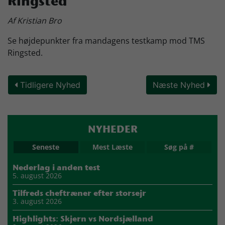
Ringsted
Skjern Bank Grand Prix
Af Kristian Bro
Se højdepunkter fra mandagens testkamp mod TMS
Nyhedsbrev
Ringsted.
Tidligere Nyhed
Næste Nyhed
Køb Billet
NYHEDER
Seneste
Mest Læste
Søg på #
Nederlag i anden test
5. august 2026
Tilfreds cheftræner efter storsejr
3. august 2026
Highlights: Skjern vs Nordsjælland