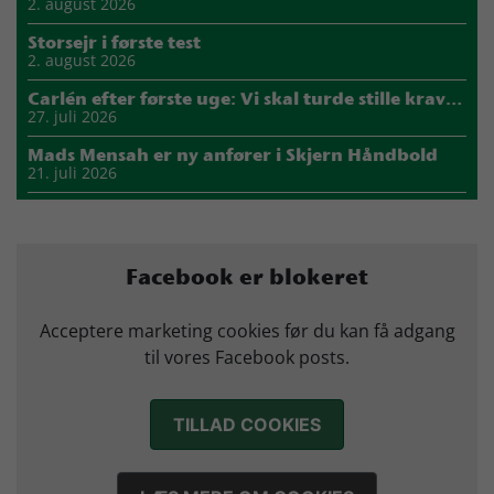
2. august 2026
Storsejr i første test
2. august 2026
Carlén efter første uge: Vi skal turde stille krav til hinanden
27. juli 2026
Mads Mensah er ny anfører i Skjern Håndbold
21. juli 2026
Sejer ser frem til duel mod ny klubkammerat i EM-semifinalen
17. juli 2026
Marius Nørsøller udlejes til HØJ Elite
Facebook er blokeret
14. juli 2026
Morten Vium takker af efter 17 sæsoner i grønt
Acceptere marketing cookies før du kan få adgang
12. juli 2026
til vores Facebook posts.
TILLAD COOKIES