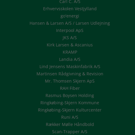
Carl C. A/S
Erhvervsskolen Vestjylland
go'energi
Hansen & Larsen A/S / Larsen Udlejning
Interpool ApS
JKS A/S
Kirk Larsen & Ascanius
KRAMP
Landia A/S
Lind Jensens Maskinfabrik A/S
Martinsen Rådgivning & Revision
Mr. Thomsen Skjern ApS
RAH Fiber
Rasmus Boysen Holding
Ringkøbing-Skjern Kommune
Ringkøbing-Skjern Kulturcenter
Runi A/S
Rækker Mølle Håndbold
Scan-Trapper A/S