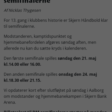
semifinalerne
Skjern Bank Grand Prix
Af Nicklas Thygesen
For 13. gang i klubbens historie er Skjern Håndbold klar
Nyhedsbrev
til semifinalerne.
Modstanderen, kamptidspunktet og
hjemmebanefordelen afgøres søndag aften, men
Køb Billet
allerede nu kan du sætte kryds i kalenderen.
Den første semifinale spilles
søndag den 21. maj
kl.14.00 eller 16.00.
Den anden semifinale spilles
onsdag den 24. maj
kl.18.30 eller 21.15.
Vi opdaterer kort efter slutfløjtet på søndag i Aalborg
om modstander og hjemmebanekampen i Skjern Bank
Arena.