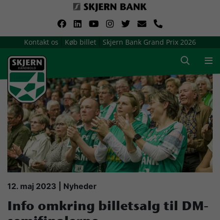
VerdensMindsteStorklub
Kontakt os
Køb billet
Skjern Bank Grand Prix 2026
|
|
Om Skjern Håndbold
Ligatruppen
Sponsorer
Billetsalg / sæsonkort
Presse
12. maj 2023 | Nyheder
Info omkring billetsalg til DM-
Samarbejdsklubber