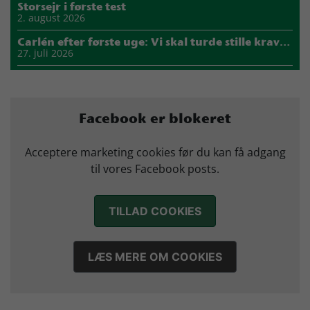
Storsejr i første test
2. august 2026
Carlén efter første uge: Vi skal turde stille krav til hinanden
27. juli 2026
Mads Mensah er ny anfører i Skjern Håndbold
21. juli 2026
Sejer ser frem til duel mod ny klubkammerat i EM-semifinalen
Facebook er blokeret
17. juli 2026
Marius Nørsøller udlejes til HØJ Elite
Acceptere marketing cookies før du kan få adgang
14. juli 2026
til vores Facebook posts.
Morten Vium takker af efter 17 sæsoner i grønt
12. juli 2026
TILLAD COOKIES
LÆS MERE OM COOKIES