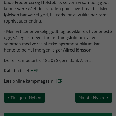
både Fredericia og Holstebro, selvom vi samtidig godt
kunne være gået derfra uden point overhovedet. Men
følelsen har været god, til trods for at vi ikke har ramt
topniveauet endnu.
- Men vi træner virkelig godt, og udvikler os hver eneste
uge, så jeg er meget fortrøstningsfuld om, at vi
sammen med vores stærke hjemmepublikum kan
hente to point i morgen, siger Alfred Jönsson.
Der er kampstart kl.18.30 i Skjern Bank Arena.
Køb din billet
HER
.
Læs online kampmagasin
HER
.
Tidligere Nyhed
Næste Nyhed