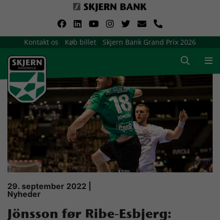
VerdensMindsteStorklub
Kontakt os
Køb billet
Skjern Bank Grand Prix 2026
|
|
Om Skjern Håndbold
Ligatruppen
Sponsorer
Billetsalg / sæsonkort
Presse
29. september 2022 |
Nyheder
Samarbejdsklubber
Jönsson før Ribe-Esbjerg: