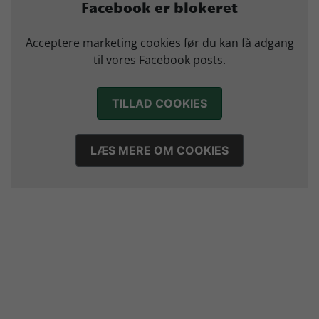
Sejer ser frem til duel mod ny klubkammerat i EM-semifinalen
Facebook er blokeret
17. juli 2026
Marius Nørsøller udlejes til HØJ Elite
Acceptere marketing cookies før du kan få adgang
14. juli 2026
til vores Facebook posts.
Morten Vium takker af efter 17 sæsoner i grønt
12. juli 2026
TILLAD COOKIES
LÆS MERE OM COOKIES