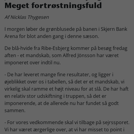
Meget fortrøstningsfuld
Skjern Bank Grand Prix
Af Nicklas Thygesen
I morgen løber de grønblusede på banen i Skjern Bank
Nyhedsbrev
Arena for blot anden gang i denne sæson.
De blå-hvide fra Ribe-Esbjerg kommer på besøg fredag
Køb Billet
aften - et mandskab, som Alfred Jönsson har været
imponeret over indtil nu.
- De har leveret mange fine resultater, og ligger i
øjeblikket over os i tabellen, så det er et mandskab, vi
virkelig skal ramme et højt niveau for at slå. De har haft
en relativ stor udskiftning i truppen, så det er
imponerende, at de allerede nu har fundet så godt
sammen.
- For vores vedkommende skal vi tilbage på sejrssporet.
Vi har været ærgerlige over, at vi har misset to point i