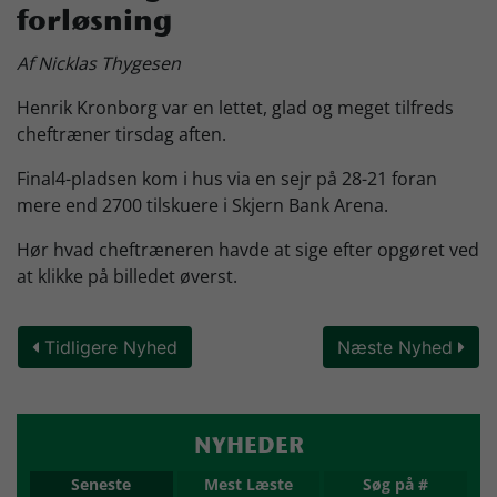
forløsning
Skjern Bank Grand Prix
Af Nicklas Thygesen
Henrik Kronborg var en lettet, glad og meget tilfreds
Nyhedsbrev
cheftræner tirsdag aften.
Final4-pladsen kom i hus via en sejr på 28-21 foran
Køb Billet
mere end 2700 tilskuere i Skjern Bank Arena.
Hør hvad cheftræneren havde at sige efter opgøret ved
at klikke på billedet øverst.
Tidligere Nyhed
Næste Nyhed
NYHEDER
Seneste
Mest Læste
Søg på #