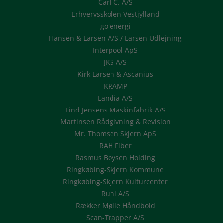
Carl C. A/S
Erhvervsskolen Vestjylland
go'energi
Hansen & Larsen A/S / Larsen Udlejning
Interpool ApS
JKS A/S
Kirk Larsen & Ascanius
KRAMP
Landia A/S
Lind Jensens Maskinfabrik A/S
Martinsen Rådgivning & Revision
Mr. Thomsen Skjern ApS
RAH Fiber
Rasmus Boysen Holding
Ringkøbing-Skjern Kommune
Ringkøbing-Skjern Kulturcenter
Runi A/S
Rækker Mølle Håndbold
Scan-Trapper A/S