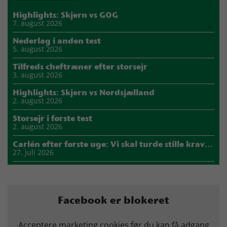
Highlights: Skjern vs GOG
7. august 2026
Nederlag i anden test
5. august 2026
Tilfreds cheftræner efter storsejr
3. august 2026
Highlights: Skjern vs Nordsjælland
2. august 2026
Storsejr i første test
2. august 2026
Carlén efter første uge: Vi skal turde stille krav til hinanden
27. juli 2026
Mads Mensah er ny anfører i Skjern Håndbold
21. juli 2026
Sejer ser frem til duel mod ny klubkammerat i EM-semifinalen
Facebook er blokeret
17. juli 2026
Marius Nørsøller udlejes til HØJ Elite
Acceptere marketing cookies før du kan få adgang