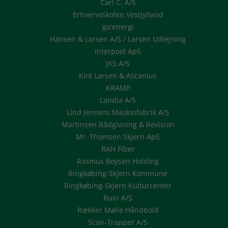
Carl C. A/S
Erhvervsskolen Vestjylland
go'energi
Hansen & Larsen A/S / Larsen Udlejning
Interpool ApS
JKS A/S
Kirk Larsen & Ascanius
KRAMP
Landia A/S
Lind Jensens Maskinfabrik A/S
Martinsen Rådgivning & Revision
Mr. Thomsen Skjern ApS
RAH Fiber
Rasmus Boysen Holding
Ringkøbing-Skjern Kommune
Ringkøbing-Skjern Kulturcenter
Runi A/S
Rækker Mølle Håndbold
Scan-Trapper A/S