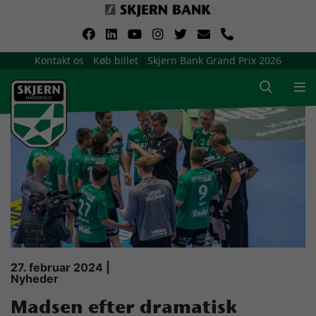
VerdensMindsteStorklub
Kontakt os
Køb billet
Skjern Bank Grand Prix 2026
|
|
Om Skjern Håndbold
Ligatruppen
Sponsorer
Billetsalg / sæsonkort
Presse
27. februar 2024 |
Nyheder
Samarbejdsklubber
Madsen efter dramatisk