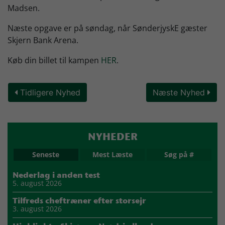
Madsen.
Næste opgave er på søndag, når SønderjyskE gæster
Skjern Bank Arena.
Køb din billet til kampen
HER
.
Tidligere Nyhed
Næste Nyhed
NYHEDER
Seneste
Mest Læste
Søg på #
Nederlag i anden test
5. august 2026
Tilfreds cheftræner efter storsejr
3. august 2026