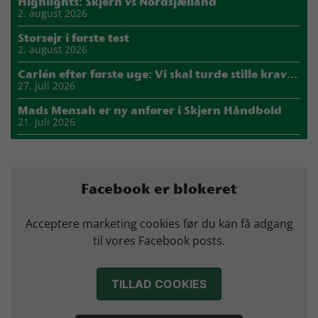
Highlights: Skjern vs Nordsjælland
2. august 2026
Storsejr i første test
2. august 2026
Carlén efter første uge: Vi skal turde stille krav til hinanden
27. juli 2026
Mads Mensah er ny anfører i Skjern Håndbold
21. juli 2026
Sejer ser frem til duel mod ny klubkammerat i EM-semifinalen
17. juli 2026
Marius Nørsøller udlejes til HØJ Elite
Facebook er blokeret
14. juli 2026
Morten Vium takker af efter 17 sæsoner i grønt
Acceptere marketing cookies før du kan få adgang
12. juli 2026
til vores Facebook posts.
TILLAD COOKIES