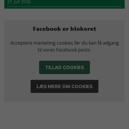
27. juli 2026
Mads Mensah er ny anfører i Skjern Håndbold
21. juli 2026
Sejer ser frem til duel mod ny klubkammerat i EM-semifinalen
Facebook er blokeret
17. juli 2026
Marius Nørsøller udlejes til HØJ Elite
Acceptere marketing cookies før du kan få adgang
14. juli 2026
til vores Facebook posts.
TILLAD COOKIES
LÆS MERE OM COOKIES