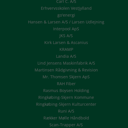
Carl C. A/S
Erhvervsskolen Vestjylland
go'energi
Hansen & Larsen A/S / Larsen Udlejning
Interpool ApS
JKS A/S
Kirk Larsen & Ascanius
KRAMP
Landia A/S
Lind Jensens Maskinfabrik A/S
Martinsen Rådgivning & Revision
Mr. Thomsen Skjern ApS
RAH Fiber
Rasmus Boysen Holding
Ringkøbing-Skjern Kommune
Ringkøbing-Skjern Kulturcenter
Runi A/S
Rækker Mølle Håndbold
Scan-Trapper A/S