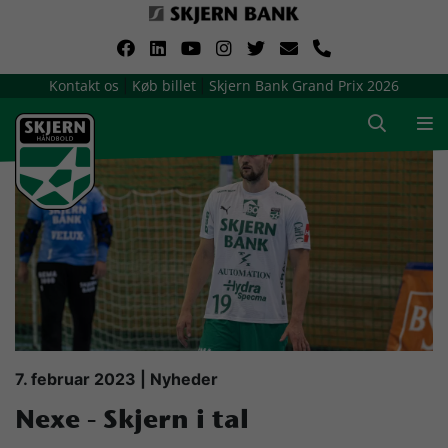
VerdensMindsteStorklub
Kontakt os
Køb billet
Skjern Bank Grand Prix 2026
|
|
Om Skjern Håndbold
Ligatruppen
Sponsorer
Billetsalg / sæsonkort
Presse
7. februar 2023 | Nyheder
Nexe - Skjern i tal
Samarbejdsklubber