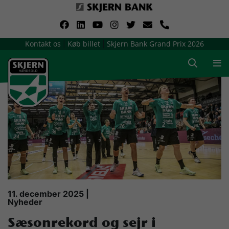
VerdensMindsteStorklub
Kontakt os
Køb billet
Skjern Bank Grand Prix 2026
|
|
Om Skjern Håndbold
Ligatruppen
Sponsorer
Billetsalg / sæsonkort
Presse
11. december 2025 |
Nyheder
Samarbejdsklubber
Sæsonrekord og sejr i