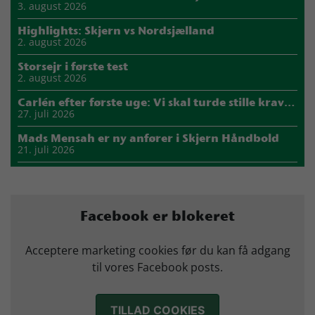
3. august 2026
Highlights: Skjern vs Nordsjælland
2. august 2026
Storsejr i første test
2. august 2026
Carlén efter første uge: Vi skal turde stille krav til hinanden
27. juli 2026
Mads Mensah er ny anfører i Skjern Håndbold
21. juli 2026
Sejer ser frem til duel mod ny klubkammerat i EM-semifinalen
17. juli 2026
Marius Nørsøller udlejes til HØJ Elite
Facebook er blokeret
14. juli 2026
Morten Vium takker af efter 17 sæsoner i grønt
Acceptere marketing cookies før du kan få adgang
12. juli 2026
til vores Facebook posts.
TILLAD COOKIES