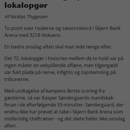
lokalopgør
Skjern Bank Grand Prix
Af Nicklas Thygesen
To point over rivalerne og sæsonrekord i Skjern Bank
Nyhedsbrev
Arena med 3218 tilskuere.
En bedre onsdag aften skal man lede længe efter.
Køb Billet
Det 72. lokalopgør i historien mellem de to hold var på
ingen måder en velspillende affære, men tilgengæld
var fuld plade på nerve, infights og topstemning på
tribunerne.
Med undtagelse af kampens første scoring fra
gæsterne, så var Kasper Søndergaards mandskab
foran i de efterfølgende 59 minutter. Søndergaard, der
endnu ikke har prøvet at tabe i Skjern Bank Arena som
midlertidig cheftræner - og det skete heller ikke onsdag
aften.