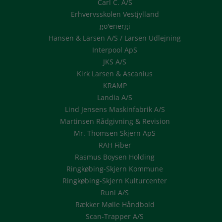
Carl C. A/S
Erhvervsskolen Vestjylland
go'energi
Hansen & Larsen A/S / Larsen Udlejning
Interpool ApS
JKS A/S
Kirk Larsen & Ascanius
KRAMP
Landia A/S
Lind Jensens Maskinfabrik A/S
Martinsen Rådgivning & Revision
Mr. Thomsen Skjern ApS
RAH Fiber
Rasmus Boysen Holding
Ringkøbing-Skjern Kommune
Ringkøbing-Skjern Kulturcenter
Runi A/S
Rækker Mølle Håndbold
Scan-Trapper A/S