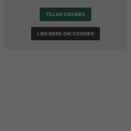
Mads Mensah er ny anfører i Skjern Håndbold
21. juli 2026
TILLAD COOKIES
Sejer ser frem til duel mod ny klubkammerat i EM-semifinalen
17. juli 2026
Marius Nørsøller udlejes til HØJ Elite
LÆS MERE OM COOKIES
14. juli 2026