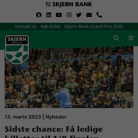
VerdensMindsteStorklub
Kontakt os
Køb billet
Skjern Bank Grand Prix 2026
|
|
Om Skjern Håndbold
Ligatruppen
Sponsorer
Billetsalg / sæsonkort
Presse
13. marts 2023 | Nyheder
Sidste chance: Få ledige
Samarbejdsklubber