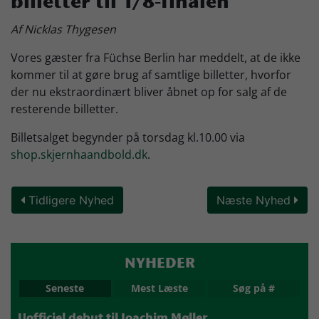
billetter til 1/8-finalen
Skjern Bank Grand Prix
Af Nicklas Thygesen
Vores gæster fra Füchse Berlin har meddelt, at de ikke
Nyhedsbrev
kommer til at gøre brug af samtlige billetter, hvorfor
der nu ekstraordinært bliver åbnet op for salg af de
resterende billetter.
Køb Billet
Billetsalget begynder på torsdag kl.10.00 via
shop.skjernhaandbold.dk
.
Tidligere Nyhed
Næste Nyhed
NYHEDER
Seneste
Mest Læste
Søg på #
Uofficiel debut til Joachim Møller