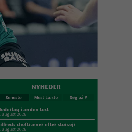
NYHEDER
Seneste
Mest Læste
Søg på #
ederlag i anden test
. august 2026
ilfreds cheftræner efter storsejr
. august 2026