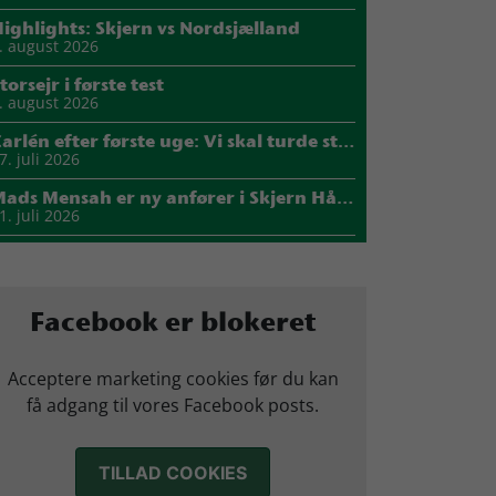
ighlights: Skjern vs Nordsjælland
. august 2026
torsejr i første test
. august 2026
Carlén efter første uge: Vi skal turde stille krav til hinanden
7. juli 2026
Mads Mensah er ny anfører i Skjern Håndbold
1. juli 2026
Sejer ser frem til duel mod ny klubkammerat i EM-semifinalen
7. juli 2026
arius Nørsøller udlejes til HØJ Elite
Facebook er blokeret
4. juli 2026
Morten Vium takker af efter 17 sæsoner i grønt
Acceptere marketing cookies før du kan
2. juli 2026
få adgang til vores Facebook posts.
TILLAD COOKIES