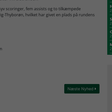
H
yv scoringer, fem assists og to tilkæmpede
2
ig-Thyborøn, hvilket har givet en plads på rundens
S
2
2
en
2
1
M
1
1
Næste Nyhed