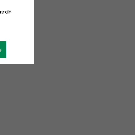
re din
s