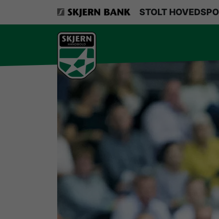
VerdensMindsteStorklub
STOLT HOVEDSPO
Om Skjern Håndbold
Ligatruppen
Sponsorer
Billetsalg / sæsonkort
Presse
Samarbejdsklubber
Skjern Bank Grand Prix
Nyhedsbrev