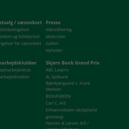
letsalg / sæsonkort
Presse
delsbetingelser
Akkreditering
nkort og billetpriser
Materialer
ngelser for sæsonkort
Galleri
Nyheder
arbejdsklubber
Skjern Bank Grand Prix
 samarbejdsklub
ABC Lavpris
arbejdsklubber
AL Sydbank
Bjønkjærgaard v. Frank
Madsen
BOXofGREEN
Carl C. A/S
Erhvervsskolen Vestjylland
go'energi
Hansen & Larsen A/S /