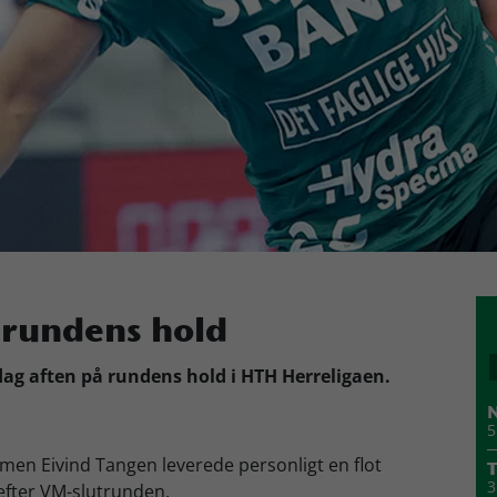
 rundens hold
edag aften på rundens hold i HTH Herreligaen.
N
5
, men Eivind Tangen leverede personligt en flot
T
3
efter VM-slutrunden.