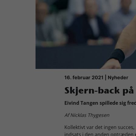
Køb Billet
16. februar 2021 | Nyheder
Skjern-back på
Eivind Tangen spillede sig fr
Af Nicklas Thygesen
Kollektivt var det ingen succes
indsats i den anden optræden 