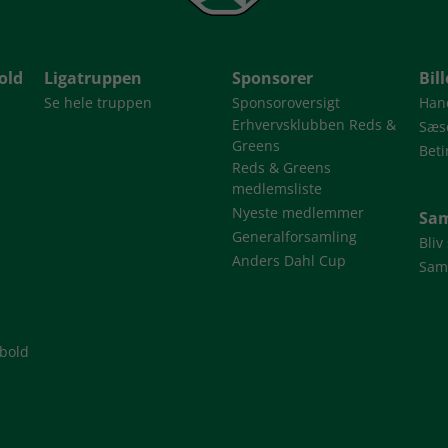
old
Ligatruppen
Sponsorer
Bil
Se hele truppen
Sponsoroversigt
Han
Erhvervsklubben Reds &
Sæso
Greens
Beti
Reds & Greens
medlemsliste
Nyeste medlemmer
Sam
Generalforsamling
Bliv
Anders Dahl Cup
Sam
dbold