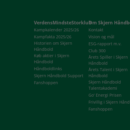
VerdensMindsteStorklub
Om Skjern Håndb
Kampkalender 2025/26
Kontakt
Kampfakta 2025/26
Vision og mål
Historien om Skjern
ESG-rapport m.v.
Håndbold
Club 300
Køb aktier i Skjern
Årets Spiller i Skjern
Håndbold
Håndbold
Håndboldlinks
Årets Talent i Skjern
Skjern Håndbold Support
Håndbold
Skjern Håndbold
Fanshoppen
Talentakademi
Go' Energi Prisen
Frivillig i Skjern Hån
Fanshoppen