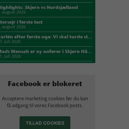
ighlights: Skjern vs Nordsjælland
. august 2026
torsejr i første test
. august 2026
Carlén efter første uge: Vi skal turde stille krav til hinanden
7. juli 2026
Mads Mensah er ny anfører i Skjern Håndbold
1. juli 2026
Sejer ser frem til duel mod ny klubkammerat i EM-semifinalen
7. juli 2026
arius Nørsøller udlejes til HØJ Elite
Facebook er blokeret
4. juli 2026
Morten Vium takker af efter 17 sæsoner i grønt
Acceptere marketing cookies før du kan
2. juli 2026
få adgang til vores Facebook posts.
TILLAD COOKIES