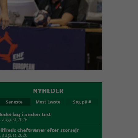
NYHEDER
Seneste
Mest Læste
Søg på #
ederlag i anden test
. august 2026
ilfreds cheftræner efter storsejr
. august 2026