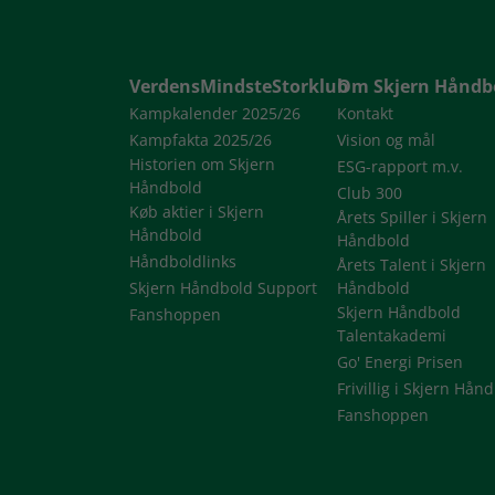
VerdensMindsteStorklub
Om Skjern Håndb
Kampkalender 2025/26
Kontakt
Kampfakta 2025/26
Vision og mål
Historien om Skjern
ESG-rapport m.v.
Håndbold
Club 300
Køb aktier i Skjern
Årets Spiller i Skjern
Håndbold
Håndbold
Håndboldlinks
Årets Talent i Skjern
Skjern Håndbold Support
Håndbold
Skjern Håndbold
Fanshoppen
Talentakademi
Go' Energi Prisen
Frivillig i Skjern Hån
Fanshoppen