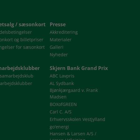
letsalg / sæsonkort
Presse
delsbetingelser
Akkreditering
nkort og billetpriser
Materialer
ngelser for sæsonkort
Galleri
Nyheder
arbejdsklubber
Skjern Bank Grand Prix
 samarbejdsklub
ABC Lavpris
arbejdsklubber
AL Sydbank
Bjønkjærgaard v. Frank
Madsen
BOXofGREEN
Carl C. A/S
Erhvervsskolen Vestjylland
go'energi
Hansen & Larsen A/S /