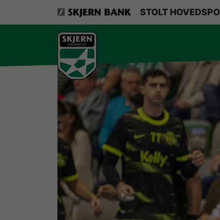
VerdensMindsteStorklub
STOLT HOVEDSPO
Om Skjern Håndbold
Ligatruppen
Sponsorer
Billetsalg / sæsonkort
Presse
Samarbejdsklubber
Skjern Bank Grand Prix
Nyhedsbrev