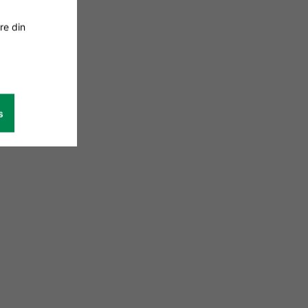
re din
s