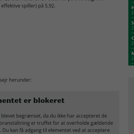
ffektive spiller) på 5,92.
H
2
S
2
2
2
1
sejr herunder:
M
1
entet er blokeret
1
 blevet begrænset, da du ikke har accepteret de
ranstaltning er truffet for at overholde gældende
. Du kan få adgang til elementet ved at acceptere