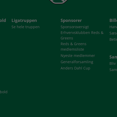
old
Ligatruppen
Sponsorer
Bil
Se hele truppen
Sponsoroversigt
Han
Erhvervsklubben Reds &
Sæso
Greens
Beti
Reds & Greens
medlemsliste
Nyeste medlemmer
Sam
Generalforsamling
Bliv
Anders Dahl Cup
Sam
dbold