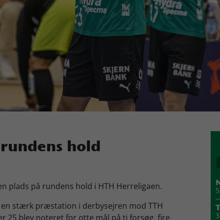
 rundens hold
N
l en plads på rundens hold i HTH Herreligaen.
5
e en stærk præstation i derbysejren mod TTH
T
3
25 blev noteret for otte mål på ti forsøg, fire