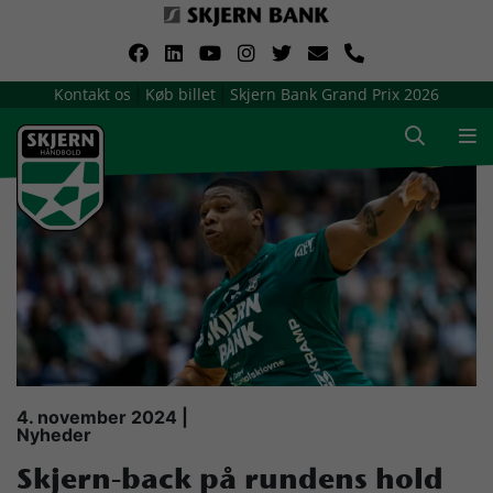
VerdensMindsteStorklub
Kontakt os
Køb billet
Skjern Bank Grand Prix 2026
|
|
Om Skjern Håndbold
Ligatruppen
Sponsorer
Billetsalg / sæsonkort
Presse
4. november 2024 |
Nyheder
Samarbejdsklubber
Skjern-back på rundens hold