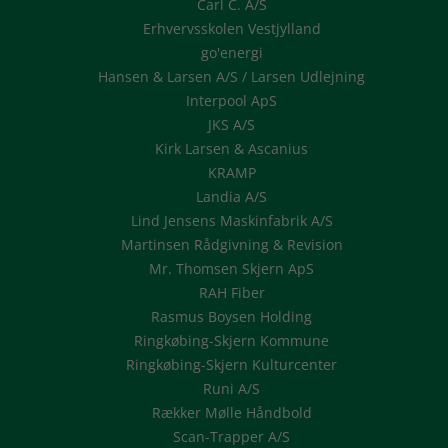
Carl C. A/S
Erhvervsskolen Vestjylland
go'energi
Hansen & Larsen A/S / Larsen Udlejning
Interpool ApS
JKS A/S
Kirk Larsen & Ascanius
KRAMP
Landia A/S
Lind Jensens Maskinfabrik A/S
Martinsen Rådgivning & Revision
Mr. Thomsen Skjern ApS
RAH Fiber
Rasmus Boysen Holding
Ringkøbing-Skjern Kommune
Ringkøbing-Skjern Kulturcenter
Runi A/S
Rækker Mølle Håndbold
Scan-Trapper A/S