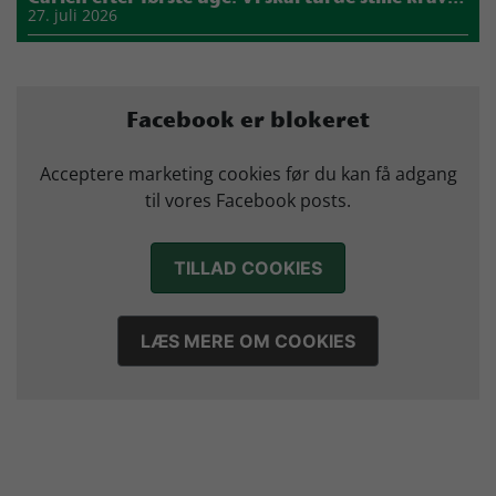
27. juli 2026
Mads Mensah er ny anfører i Skjern Håndbold
21. juli 2026
Sejer ser frem til duel mod ny klubkammerat i EM-semifinalen
Facebook er blokeret
17. juli 2026
Marius Nørsøller udlejes til HØJ Elite
Acceptere marketing cookies før du kan få adgang
14. juli 2026
til vores Facebook posts.
TILLAD COOKIES
LÆS MERE OM COOKIES