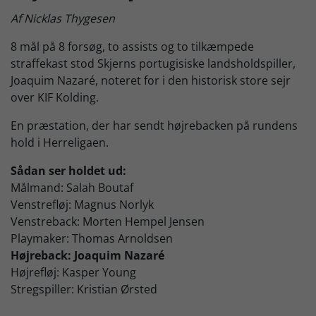
Af Nicklas Thygesen
Skjern Bank Grand Prix
8 mål på 8 forsøg, to assists og to tilkæmpede
straffekast stod Skjerns portugisiske landsholdspiller,
Nyhedsbrev
Joaquim Nazaré, noteret for i den historisk store sejr
over KIF Kolding.
Køb Billet
En præstation, der har sendt højrebacken på rundens
hold i Herreligaen.
Sådan ser holdet ud:
Målmand: Salah Boutaf
Venstrefløj: Magnus Norlyk
Venstreback: Morten Hempel Jensen
Playmaker: Thomas Arnoldsen
Højreback: Joaquim Nazaré
Højrefløj: Kasper Young
Stregspiller: Kristian Ørsted