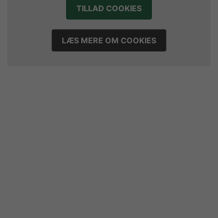
TILLAD COOKIES
Sejer ser frem til duel mod ny klubkammerat i EM-semifinalen
17. juli 2026
Marius Nørsøller udlejes til HØJ Elite
LÆS MERE OM COOKIES
14. juli 2026