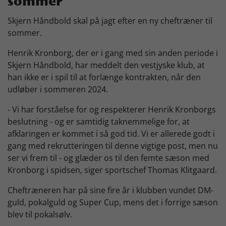
sommer
Skjern Bank Grand Prix
Skjern Håndbold skal på jagt efter en ny cheftræner til
sommer.
Nyhedsbrev
Henrik Kronborg, der er i gang med sin anden periode i
Skjern Håndbold, har meddelt den vestjyske klub, at
han ikke er i spil til at forlænge kontrakten, når den
Køb Billet
udløber i sommeren 2024.
- Vi har forståelse for og respekterer Henrik Kronborgs
beslutning - og er samtidig taknemmelige for, at
afklaringen er kommet i så god tid. Vi er allerede godt i
gang med rekrutteringen til denne vigtige post, men nu
ser vi frem til - og glæder os til den femte sæson med
Kronborg i spidsen, siger sportschef Thomas Klitgaard.
Cheftræneren har på sine fire år i klubben vundet DM-
guld, pokalguld og Super Cup, mens det i forrige sæson
blev til pokalsølv.