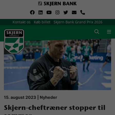
VerdensMindsteStorklub
Kontakt os
Køb billet
Skjern Bank Grand Prix 2026
|
|
Om Skjern Håndbold
Ligatruppen
Sponsorer
Billetsalg / sæsonkort
Presse
15. august 2023 | Nyheder
Skjern-cheftræner stopper til
Samarbejdsklubber