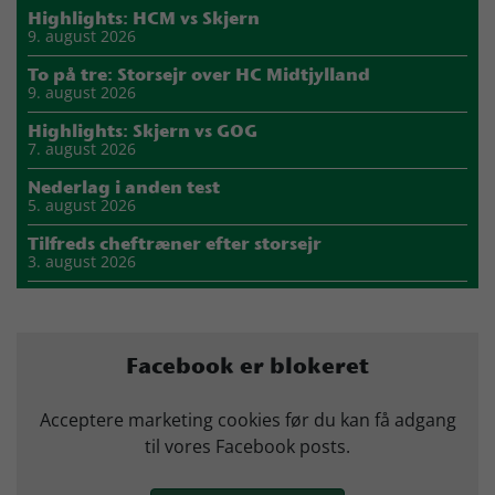
Highlights: HCM vs Skjern
9. august 2026
To på tre: Storsejr over HC Midtjylland
9. august 2026
Highlights: Skjern vs GOG
7. august 2026
Nederlag i anden test
5. august 2026
Tilfreds cheftræner efter storsejr
3. august 2026
Highlights: Skjern vs Nordsjælland
2. august 2026
Storsejr i første test
Facebook er blokeret
2. august 2026
Carlén efter første uge: Vi skal turde stille krav til hinanden
Acceptere marketing cookies før du kan få adgang
27. juli 2026
til vores Facebook posts.
Mads Mensah er ny anfører i Skjern Håndbold
21. juli 2026