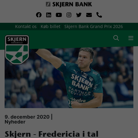
VerdensMindsteStorklub
Kontakt os
Køb billet
Skjern Bank Grand Prix 2026
|
|
Om Skjern Håndbold
Ligatruppen
Sponsorer
Billetsalg / sæsonkort
Presse
9. december 2020 |
Nyheder
Samarbejdsklubber
Skjern - Fredericia i tal