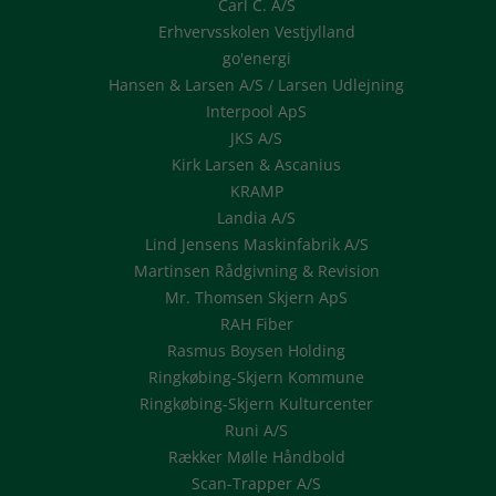
Carl C. A/S
Erhvervsskolen Vestjylland
go'energi
Hansen & Larsen A/S / Larsen Udlejning
Interpool ApS
JKS A/S
Kirk Larsen & Ascanius
KRAMP
Landia A/S
Lind Jensens Maskinfabrik A/S
Martinsen Rådgivning & Revision
Mr. Thomsen Skjern ApS
RAH Fiber
Rasmus Boysen Holding
Ringkøbing-Skjern Kommune
Ringkøbing-Skjern Kulturcenter
Runi A/S
Rækker Mølle Håndbold
Scan-Trapper A/S