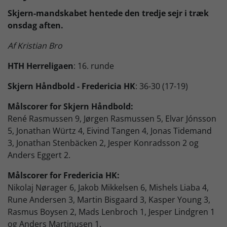
Skjern-mandskabet hentede den tredje sejr i træk
Skjern Bank Grand Prix
onsdag aften.
Af Kristian Bro
Nyhedsbrev
HTH Herreligaen
: 16. runde
Skjern Håndbold - Fredericia HK
: 36-30 (17-19)
Køb Billet
Målscorer for Skjern Håndbold:
René Rasmussen 9, Jørgen Rasmussen 5, Elvar Jónsson
5, Jonathan Würtz 4, Eivind Tangen 4, Jonas Tidemand
3, Jonathan Stenbäcken 2, Jesper Konradsson 2 og
Anders Eggert 2.
Målscorer for Fredericia HK:
Nikolaj Nørager 6, Jakob Mikkelsen 6, Mishels Liaba 4,
Rune Andersen 3, Martin Bisgaard 3, Kasper Young 3,
Rasmus Boysen 2, Mads Lenbroch 1, Jesper Lindgren 1
og Anders Martinusen 1.