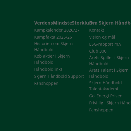
VerdensMindsteStorklub
Om Skjern Håndb
Kampkalender 2026/27
Kontakt
Kampfakta 2025/26
Vision og mål
Historien om Skjern
ESG-rapport m.v.
Håndbold
Club 300
Køb aktier i Skjern
Årets Spiller i Skjern
Håndbold
Håndbold
Håndboldlinks
Årets Talent i Skjern
Skjern Håndbold Support
Håndbold
Skjern Håndbold
Fanshoppen
Talentakademi
Go' Energi Prisen
Frivillig i Skjern Hån
Fanshoppen