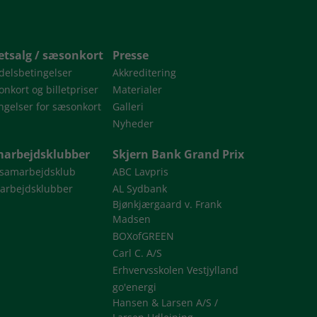
letsalg / sæsonkort
Presse
delsbetingelser
Akkreditering
nkort og billetpriser
Materialer
ngelser for sæsonkort
Galleri
Nyheder
arbejdsklubber
Skjern Bank Grand Prix
 samarbejdsklub
ABC Lavpris
arbejdsklubber
AL Sydbank
Bjønkjærgaard v. Frank
Madsen
BOXofGREEN
Carl C. A/S
Erhvervsskolen Vestjylland
go'energi
Hansen & Larsen A/S /