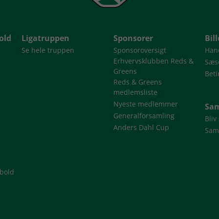
old
Ligatruppen
Sponsorer
Bil
Se hele truppen
Sponsoroversigt
Han
Erhvervsklubben Reds &
Sæso
Greens
Beti
Reds & Greens
medlemsliste
Nyeste medlemmer
Sam
Generalforsamling
Bliv
Anders Dahl Cup
Sam
dbold