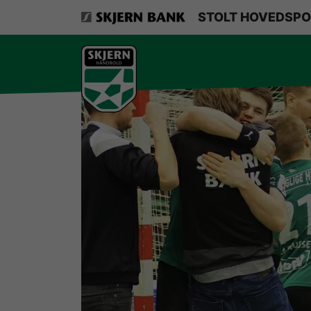
VerdensMindsteStorklub
STOLT HOVEDSPO
Om Skjern Håndbold
Ligatruppen
Sponsorer
Billetsalg / sæsonkort
Presse
Samarbejdsklubber
Skjern Bank Grand Prix
Nyhedsbrev