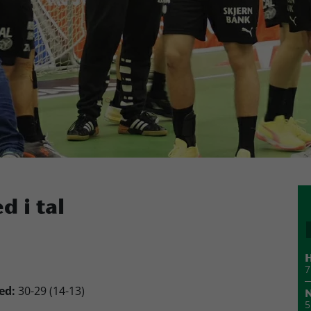
d i tal
H
7
ed:
30-29 (14-13)
N
5