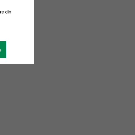
re din
s