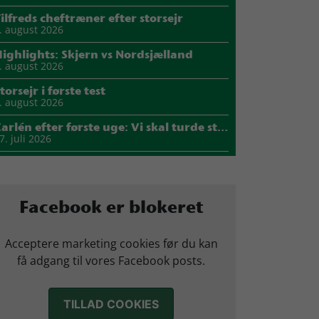
ilfreds cheftræner efter storsejr
. august 2026
ighlights: Skjern vs Nordsjælland
. august 2026
torsejr i første test
. august 2026
Carlén efter første uge: Vi skal turde stille krav til hinanden
7. juli 2026
Mads Mensah er ny anfører i Skjern Håndbold
1. juli 2026
Sejer ser frem til duel mod ny klubkammerat i EM-semifinalen
Facebook er blokeret
7. juli 2026
arius Nørsøller udlejes til HØJ Elite
Acceptere marketing cookies før du kan
4. juli 2026
få adgang til vores Facebook posts.
Morten Vium takker af efter 17 sæsoner i grønt
2. juli 2026
TILLAD COOKIES