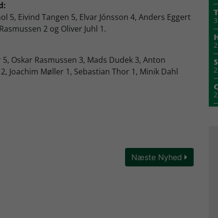
d:
T
l 5, Eivind Tangen 5, Elvar Jónsson 4, Anders Eggert
3
 Rasmussen 2 og Oliver Juhl 1.
H
2
er 5, Oskar Rasmussen 3, Mads Dudek 3, Anton
S
2
 Joachim Møller 1, Sebastian Thor 1, Minik Dahl
2
2
1
Næste Nyhed
M
1
1