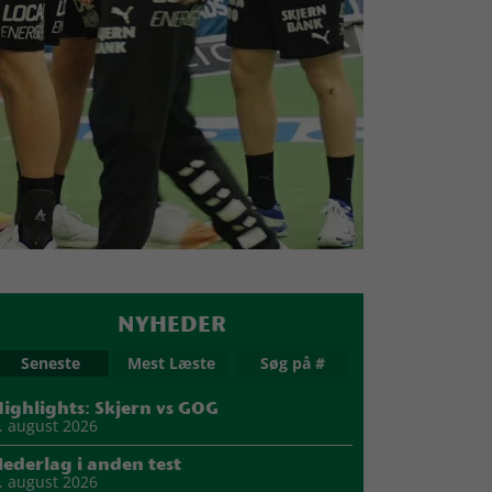
NYHEDER
Seneste
Mest Læste
Søg på #
ighlights: Skjern vs GOG
. august 2026
ederlag i anden test
. august 2026