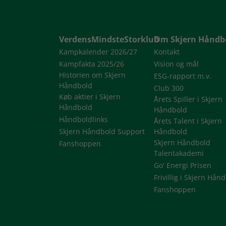
VerdensMindsteStorklub
Om Skjern Håndb
Kampkalender 2026/27
Kontakt
Kampfakta 2025/26
Vision og mål
Historien om Skjern
ESG-rapport m.v.
Håndbold
Club 300
Køb aktier i Skjern
Årets Spiller i Skjern
Håndbold
Håndbold
Håndboldlinks
Årets Talent i Skjern
Skjern Håndbold Support
Håndbold
Skjern Håndbold
Fanshoppen
Talentakademi
Go' Energi Prisen
Frivillig i Skjern Hån
Fanshoppen