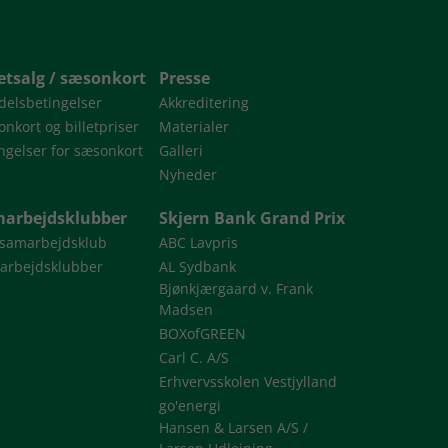
letsalg / sæsonkort
Presse
delsbetingelser
Akkreditering
nkort og billetpriser
Materialer
ngelser for sæsonkort
Galleri
Nyheder
arbejdsklubber
Skjern Bank Grand Prix
 samarbejdsklub
ABC Lavpris
arbejdsklubber
AL Sydbank
Bjønkjærgaard v. Frank
Madsen
BOXofGREEN
Carl C. A/S
Erhvervsskolen Vestjylland
go'energi
Hansen & Larsen A/S /