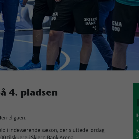
på 4. pladsen
H
Herreligaen.
7
bold i indeværende sæson, der sluttede lørdag
N
5
0 tilskuere i Skjern Bank Arena.