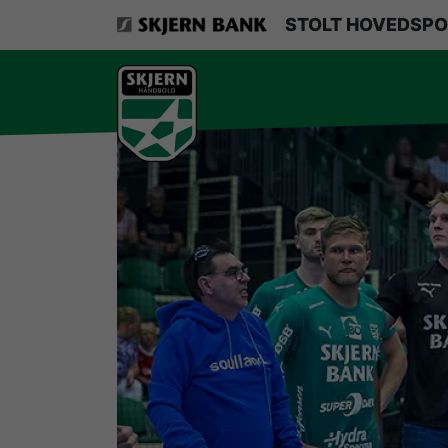
VerdensMindsteStorklub
STOLT HOVEDSPO
Om Skjern Håndbold
Ligatruppen
Sponsorer
Billetsalg / sæsonkort
Presse
Samarbejdsklubber
Skjern Bank Grand Prix
Nyhedsbrev