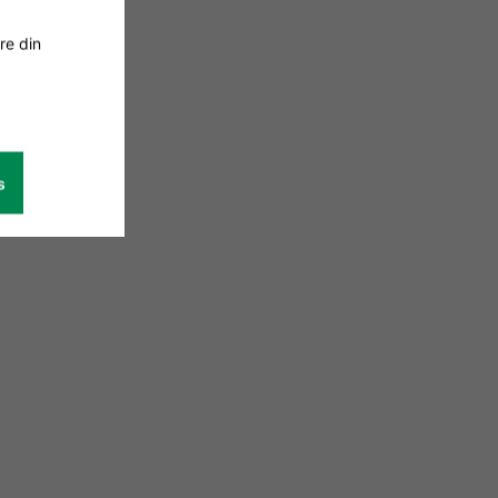
re din
s