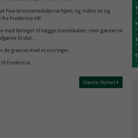
T
at hive bronzemedaljerne hjem, og måtte se sig
3
fra Fredericia HK.
H
2
ge med føringer til begge mandskaber, men gæsterne
fgøres til slut.
S
2
or de grønne med ni scoringer.
2
il Fredericia.
2
Næste Nyhed
1
M
1
1