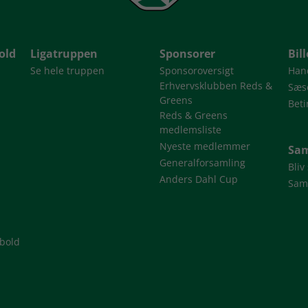
old
Ligatruppen
Sponsorer
Bil
Se hele truppen
Sponsoroversigt
Han
Erhvervsklubben Reds &
Sæso
Greens
Beti
Reds & Greens
medlemsliste
Nyeste medlemmer
Sam
Generalforsamling
Bliv
Anders Dahl Cup
Sam
dbold