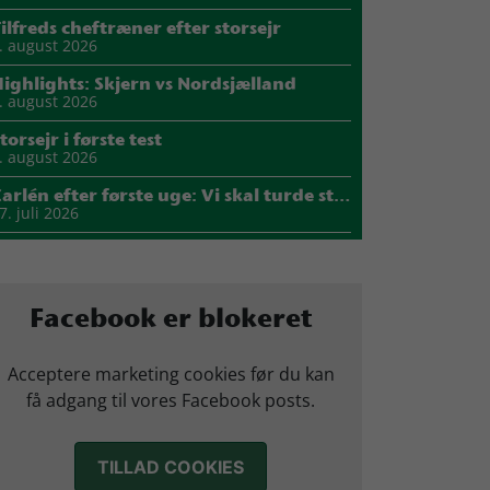
ilfreds cheftræner efter storsejr
. august 2026
ighlights: Skjern vs Nordsjælland
. august 2026
torsejr i første test
. august 2026
Carlén efter første uge: Vi skal turde stille krav til hinanden
7. juli 2026
Mads Mensah er ny anfører i Skjern Håndbold
1. juli 2026
Sejer ser frem til duel mod ny klubkammerat i EM-semifinalen
Facebook er blokeret
7. juli 2026
arius Nørsøller udlejes til HØJ Elite
Acceptere marketing cookies før du kan
4. juli 2026
få adgang til vores Facebook posts.
Morten Vium takker af efter 17 sæsoner i grønt
2. juli 2026
TILLAD COOKIES