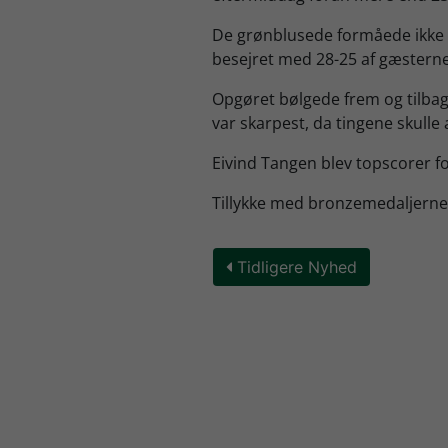
De grønblusede formåede ikke 
besejret med 28-25 af gæsterne 
Opgøret bølgede frem og tilba
var skarpest, da tingene skulle a
Eivind Tangen blev topscorer f
Tillykke med bronzemedaljerne t
Tidligere Nyhed