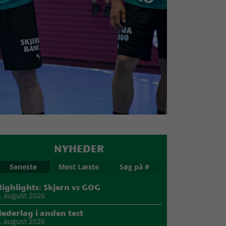
NYHEDER
Seneste
Mest Læste
Søg på #
ighlights: Skjern vs GOG
. august 2026
ederlag i anden test
. august 2026