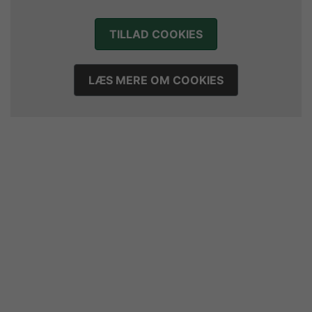
Morten Vium takker af efter 17 sæsoner i grønt
12. juli 2026
TILLAD COOKIES
LÆS MERE OM COOKIES