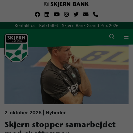
VerdensMindsteStorklub
Kontakt os
Køb billet
Skjern Bank Grand Prix 2026
|
|
Om Skjern Håndbold
Ligatruppen
Sponsorer
Billetsalg / sæsonkort
Presse
2. oktober 2025 | Nyheder
Skjern stopper samarbejdet
Samarbejdsklubber