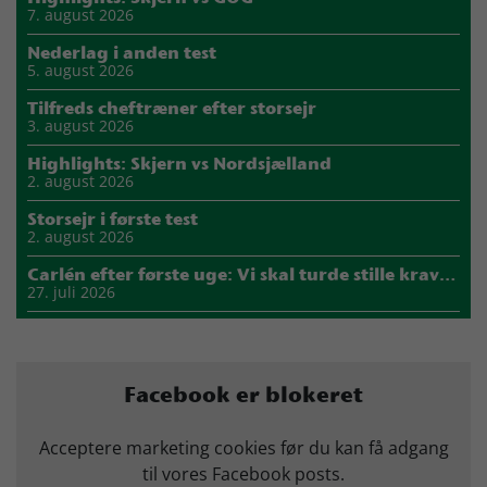
7. august 2026
Nederlag i anden test
5. august 2026
Tilfreds cheftræner efter storsejr
3. august 2026
Highlights: Skjern vs Nordsjælland
2. august 2026
Storsejr i første test
2. august 2026
Carlén efter første uge: Vi skal turde stille krav til hinanden
27. juli 2026
Mads Mensah er ny anfører i Skjern Håndbold
21. juli 2026
Sejer ser frem til duel mod ny klubkammerat i EM-semifinalen
Facebook er blokeret
17. juli 2026
Marius Nørsøller udlejes til HØJ Elite
Acceptere marketing cookies før du kan få adgang
14. juli 2026
til vores Facebook posts.