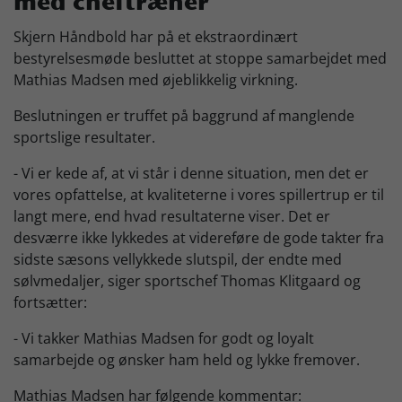
med cheftræner
Skjern Bank Grand Prix
Skjern Håndbold har på et ekstraordinært
bestyrelsesmøde besluttet at stoppe samarbejdet med
Mathias Madsen med øjeblikkelig virkning.
Nyhedsbrev
Beslutningen er truffet på baggrund af manglende
sportslige resultater.
Køb Billet
- Vi er kede af, at vi står i denne situation, men det er
vores opfattelse, at kvaliteterne i vores spillertrup er til
langt mere, end hvad resultaterne viser. Det er
desværre ikke lykkedes at videreføre de gode takter fra
sidste sæsons vellykkede slutspil, der endte med
sølvmedaljer, siger sportschef Thomas Klitgaard og
fortsætter:
- Vi takker Mathias Madsen for godt og loyalt
samarbejde og ønsker ham held og lykke fremover.
Mathias Madsen har følgende kommentar: