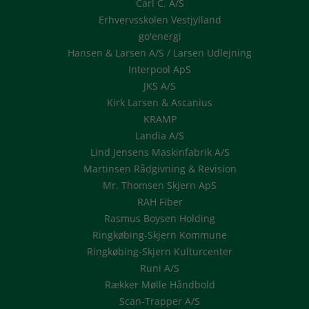
Carl C. A/S
Erhvervsskolen Vestjylland
go'energi
Hansen & Larsen A/S / Larsen Udlejning
Interpool ApS
JKS A/S
Kirk Larsen & Ascanius
KRAMP
Landia A/S
Lind Jensens Maskinfabrik A/S
Martinsen Rådgivning & Revision
Mr. Thomsen Skjern ApS
RAH Fiber
Rasmus Boysen Holding
Ringkøbing-Skjern Kommune
Ringkøbing-Skjern Kulturcenter
Runi A/S
Rækker Mølle Håndbold
Scan-Trapper A/S