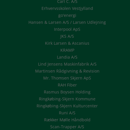
Carl C. A/S
Erhvervsskolen Vestjylland
go'energi
Hansen & Larsen A/S / Larsen Udlejning
Interpool ApS
JKS A/S
Kirk Larsen & Ascanius
KRAMP
Landia A/S
Lind Jensens Maskinfabrik A/S
Martinsen Rådgivning & Revision
Mr. Thomsen Skjern ApS
RAH Fiber
Rasmus Boysen Holding
Ringkøbing-Skjern Kommune
Ringkøbing-Skjern Kulturcenter
Runi A/S
Rækker Mølle Håndbold
Scan-Trapper A/S