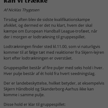
kan vi trække
Skjern Bank Grand Prix
Af Nicklas Thygesen
Tirsdag aften blev de sidste kvalifikationskampe
Nyhedsbrev
afviklet, og dermed er det nu klart, hvem der skal
kæmpe om European Handball League-trofæet, når
der i morgen er lodtrækning til gruppespillet.
Køb Billet
Lodtrækningen finder sted kl.11.00, som vi naturligvis
kommer til at følge tæt med reaktioner fra Skjern-lejren
kort efter lodtrækningen er overstået.
Gruppespillet består af fire puljer med seks hold i hver.
Hver pulje består af ét hold fra hvert seedningslag.
Der er landebeskyttelse, hvilket betyder, at eksempelvis
Skjern Håndbold og Skanderborg-Aarhus ikke kan
komme i samme pulje.
Disse hold er klar til gruppespillet: