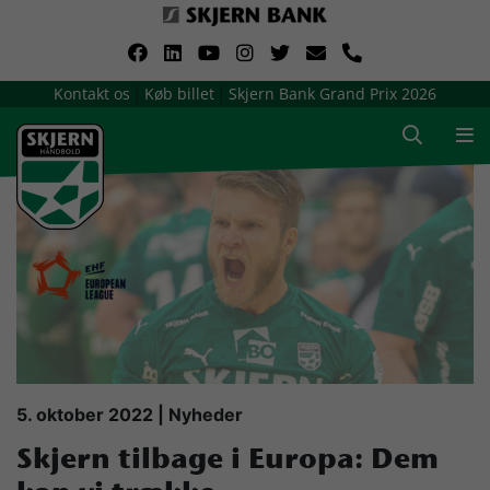
VerdensMindsteStorklub
Kontakt os
Køb billet
Skjern Bank Grand Prix 2026
|
|
Om Skjern Håndbold
Ligatruppen
Sponsorer
Billetsalg / sæsonkort
Presse
5. oktober 2022 | Nyheder
Skjern tilbage i Europa: Dem
Samarbejdsklubber