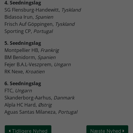
4. Seedningslag
SG Flensburg-Handewitt,
Tyskland
Bidasoa Irun,
Spanien
Frisch Auf Göppingen,
Tyskland
Sporting CP,
Portugal
5. Seedningslag
Montpellier HB,
Frankrig
BM Benidorm,
Spanien
Fejer B.A.L-Veszprem,
Ungarn
RK Nexe,
Kroatien
6. Seedningslag
FTC,
Ungarn
Skanderborg-Aarhus,
Danmark
Alpla HC Hard,
Østrig
Aguas Santas Milaneza,
Portugal
Tidligere Nyhed
Næste Nyhed