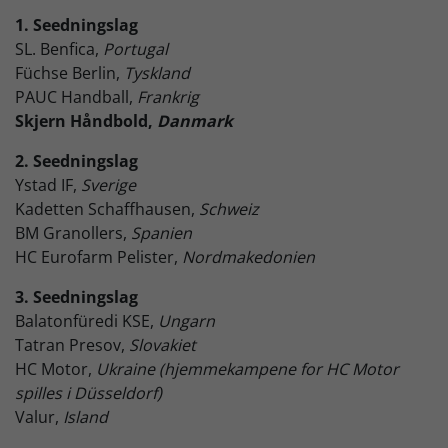
1. Seedningslag
SL. Benfica,
Portugal
Füchse Berlin,
Tyskland
PAUC Handball,
Frankrig
Skjern Håndbold,
Danmark
2. Seedningslag
Ystad IF,
Sverige
Kadetten Schaffhausen,
Schweiz
BM Granollers,
Spanien
HC Eurofarm Pelister,
Nordmakedonien
3. Seedningslag
Balatonfüredi KSE,
Ungarn
Tatran Presov,
Slovakiet
HC Motor,
Ukraine (hjemmekampene for HC Motor
spilles i Düsseldorf)
Valur,
Island