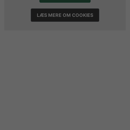
17. juli 2026
Marius Nørsøller udlejes til HØJ Elite
LÆS MERE OM COOKIES
14. juli 2026