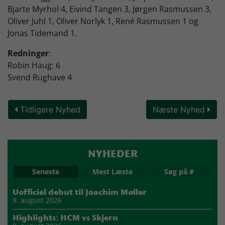
Bjarte Myrhol 4, Eivind Tangen 3, Jørgen Rasmussen 3,
Oliver Juhl 1, Oliver Norlyk 1, René Rasmussen 1 og
Jonas Tidemand 1.
Redninger
:
Robin Haug: 6
Svend Rughave 4
Tidligere Nyhed
Næste Nyhed
NYHEDER
Seneste
Mest Læste
Søg på #
Uofficiel debut til Joachim Møller
9. august 2026
Highlights: HCM vs Skjern