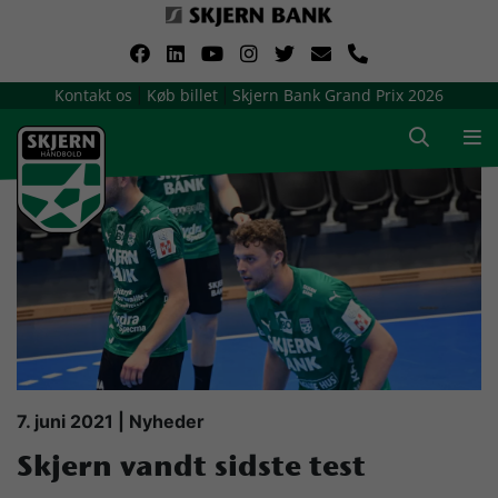
VerdensMindsteStorklub
Kontakt os
Køb billet
Skjern Bank Grand Prix 2026
|
|
Om Skjern Håndbold
Ligatruppen
Sponsorer
Billetsalg / sæsonkort
Presse
7. juni 2021 | Nyheder
Skjern vandt sidste test
Samarbejdsklubber