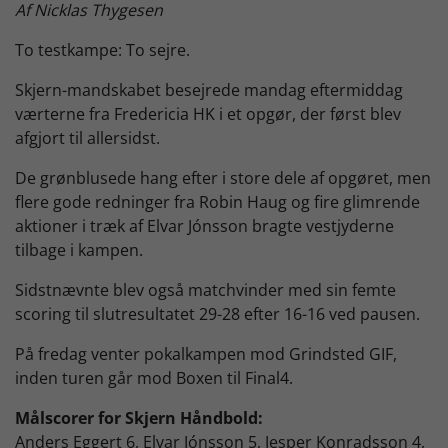
Af Nicklas Thygesen
Skjern Bank Grand Prix
To testkampe: To sejre.
Skjern-mandskabet besejrede mandag eftermiddag
Nyhedsbrev
værterne fra Fredericia HK i et opgør, der først blev
afgjort til allersidst.
Køb Billet
De grønblusede hang efter i store dele af opgøret, men
flere gode redninger fra Robin Haug og fire glimrende
aktioner i træk af Elvar Jónsson bragte vestjyderne
tilbage i kampen.
Sidstnævnte blev også matchvinder med sin femte
scoring til slutresultatet 29-28 efter 16-16 ved pausen.
På fredag venter pokalkampen mod Grindsted GIF,
inden turen går mod Boxen til Final4.
Målscorer for Skjern Håndbold:
Anders Eggert 6, Elvar Jónsson 5, Jesper Konradsson 4,