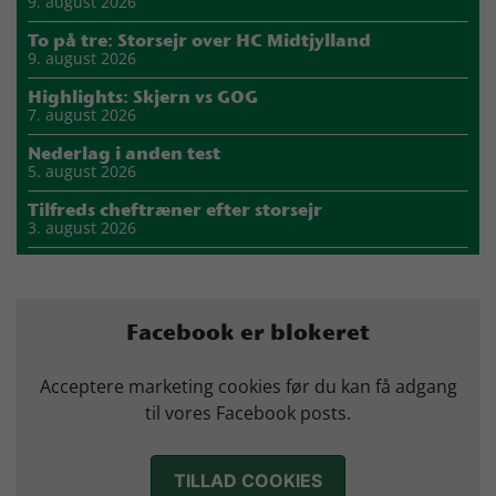
9. august 2026
To på tre: Storsejr over HC Midtjylland
9. august 2026
Highlights: Skjern vs GOG
7. august 2026
Nederlag i anden test
5. august 2026
Tilfreds cheftræner efter storsejr
3. august 2026
Highlights: Skjern vs Nordsjælland
2. august 2026
Storsejr i første test
Facebook er blokeret
2. august 2026
Carlén efter første uge: Vi skal turde stille krav til hinanden
Acceptere marketing cookies før du kan få adgang
27. juli 2026
til vores Facebook posts.
Mads Mensah er ny anfører i Skjern Håndbold
21. juli 2026
TILLAD COOKIES
Sejer ser frem til duel mod ny klubkammerat i EM-semifinalen