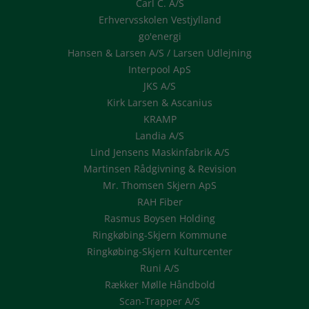
Carl C. A/S
Erhvervsskolen Vestjylland
go'energi
Hansen & Larsen A/S / Larsen Udlejning
Interpool ApS
JKS A/S
Kirk Larsen & Ascanius
KRAMP
Landia A/S
Lind Jensens Maskinfabrik A/S
Martinsen Rådgivning & Revision
Mr. Thomsen Skjern ApS
RAH Fiber
Rasmus Boysen Holding
Ringkøbing-Skjern Kommune
Ringkøbing-Skjern Kulturcenter
Runi A/S
Rækker Mølle Håndbold
Scan-Trapper A/S