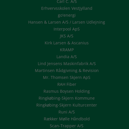
Carl C. A/S
Erhvervsskolen Vestjylland
go'energi
Hansen & Larsen A/S / Larsen Udlejning
Interpool ApS
JKS A/S
Kirk Larsen & Ascanius
KRAMP
Landia A/S
Lind Jensens Maskinfabrik A/S
Martinsen Rådgivning & Revision
Mr. Thomsen Skjern ApS
RAH Fiber
Rasmus Boysen Holding
Ringkøbing-Skjern Kommune
Ringkøbing-Skjern Kulturcenter
Runi A/S
Rækker Mølle Håndbold
Scan-Trapper A/S