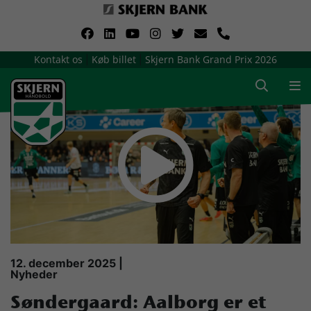
VerdensMindsteStorklub
Kontakt os
Køb billet
Skjern Bank Grand Prix 2026
|
|
Om Skjern Håndbold
Ligatruppen
Sponsorer
Billetsalg / sæsonkort
Presse
12. december 2025 |
Nyheder
Samarbejdsklubber
Søndergaard: Aalborg er et