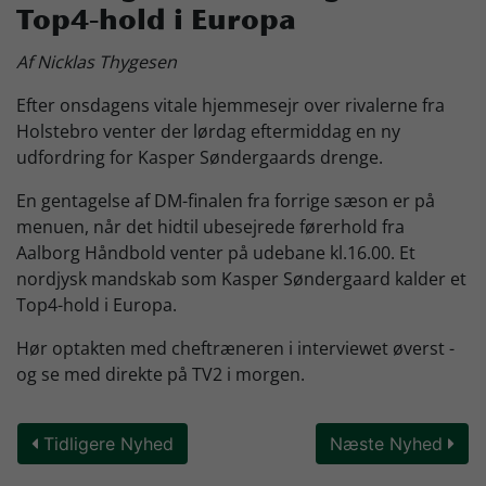
Top4-hold i Europa
Skjern Bank Grand Prix
Af Nicklas Thygesen
Efter onsdagens vitale hjemmesejr over rivalerne fra
Nyhedsbrev
Holstebro venter der lørdag eftermiddag en ny
udfordring for Kasper Søndergaards drenge.
Køb Billet
En gentagelse af DM-finalen fra forrige sæson er på
menuen, når det hidtil ubesejrede førerhold fra
Aalborg Håndbold venter på udebane kl.16.00. Et
nordjysk mandskab som Kasper Søndergaard kalder et
Top4-hold i Europa.
Hør optakten med cheftræneren i interviewet øverst -
og se med direkte på TV2 i morgen.
Tidligere Nyhed
Næste Nyhed