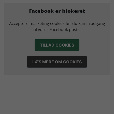
Sejer ser frem til duel mod ny klubkammerat i EM-semifinalen
Facebook er blokeret
17. juli 2026
Marius Nørsøller udlejes til HØJ Elite
Acceptere marketing cookies før du kan få adgang
14. juli 2026
til vores Facebook posts.
Morten Vium takker af efter 17 sæsoner i grønt
12. juli 2026
TILLAD COOKIES
LÆS MERE OM COOKIES