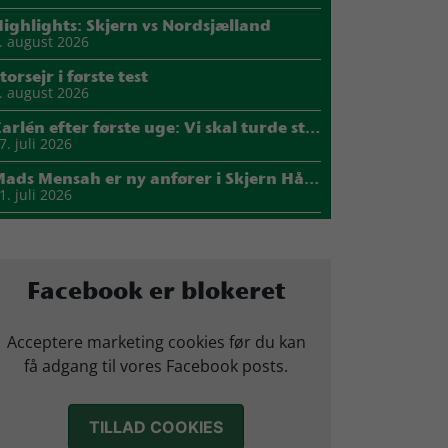
ighlights: Skjern vs Nordsjælland
. august 2026
torsejr i første test
. august 2026
Carlén efter første uge: Vi skal turde stille krav til hinanden
7. juli 2026
Mads Mensah er ny anfører i Skjern Håndbold
1. juli 2026
Sejer ser frem til duel mod ny klubkammerat i EM-semifinalen
7. juli 2026
arius Nørsøller udlejes til HØJ Elite
Facebook er blokeret
4. juli 2026
Morten Vium takker af efter 17 sæsoner i grønt
Acceptere marketing cookies før du kan
2. juli 2026
få adgang til vores Facebook posts.
TILLAD COOKIES