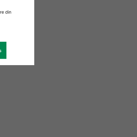
re din
s