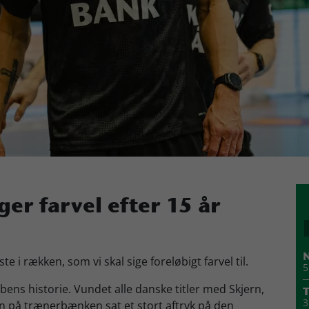
er farvel efter 15 år
N
 i rækken, som vi skal sige foreløbigt farvel til.
5
ens historie. Vundet alle danske titler med Skjern,
T
3
en på trænerbænken sat et stort aftryk på den