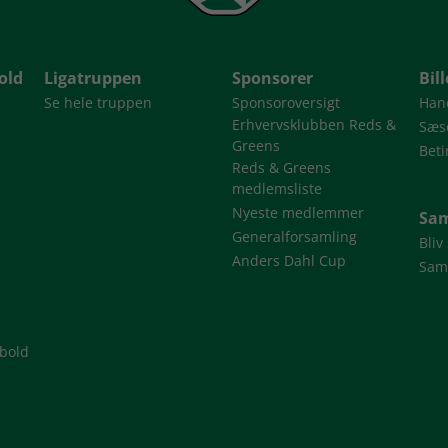
old
Ligatruppen
Sponsorer
Bil
Se hele truppen
Sponsoroversigt
Han
Erhvervsklubben Reds &
Sæso
Greens
Beti
Reds & Greens
medlemsliste
Nyeste medlemmer
Sam
Generalforsamling
Bliv
Anders Dahl Cup
Sam
dbold