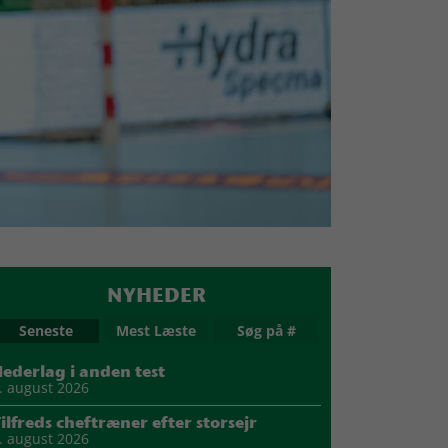
NYHEDER
Seneste
Mest Læste
Søg på #
ederlag i anden test
. august 2026
ilfreds cheftræner efter storsejr
. august 2026