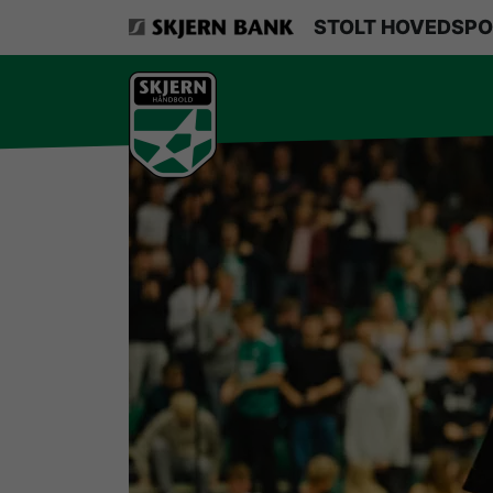
VerdensMindsteStorklub
STOLT HOVEDSPO
Om Skjern Håndbold
Ligatruppen
Sponsorer
Billetsalg / sæsonkort
Presse
Samarbejdsklubber
Skjern Bank Grand Prix
Nyhedsbrev