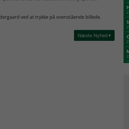
H
2
dergaard ved at trykke på ovenstående billede.
S
2
Næste Nyhed
2
2
1
M
1
1