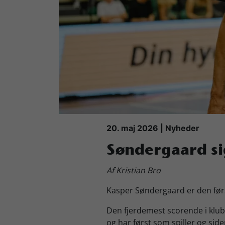
Køb Billet
20. maj 2026 | Nyheder
Søndergaard sig
Af Kristian Bro
Kasper Søndergaard er den første
Den fjerdemest scorende i klubb
og har først som spiller og sid