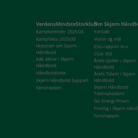
VerdensMindsteStorklub
Om Skjern Håndb
Kampkalender 2025/26
Kontakt
Kampfakta 2025/26
Vision og mål
Historien om Skjern
ESG-rapport m.v.
Håndbold
Club 300
Køb aktier i Skjern
Årets Spiller i Skjern
Håndbold
Håndbold
Håndboldlinks
Årets Talent i Skjern
Skjern Håndbold Support
Håndbold
Skjern Håndbold
Fanshoppen
Talentakademi
Go' Energi Prisen
Frivillig i Skjern Hån
Fanshoppen