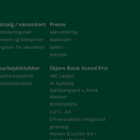
letsalg / sæsonkort
Presse
delsbetingelser
Akkreditering
nkort og billetpriser
Materialer
ngelser for sæsonkort
Galleri
Nyheder
arbejdsklubber
Skjern Bank Grand Prix
 samarbejdsklub
ABC Lavpris
arbejdsklubber
AL Sydbank
Bjønkjærgaard v. Frank
Madsen
BOXofGREEN
Carl C. A/S
Erhvervsskolen Vestjylland
go'energi
Hansen & Larsen A/S /