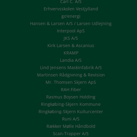
Carl C. A/S
Erhvervsskolen Vestjylland
go'energi
Hansen & Larsen A/S / Larsen Udlejning
Interpool ApS
JKS A/S
Kirk Larsen & Ascanius
KRAMP
Landia A/S
Lind Jensens Maskinfabrik A/S
Martinsen Rådgivning & Revision
Mr. Thomsen Skjern ApS
RAH Fiber
Rasmus Boysen Holding
Ringkøbing-Skjern Kommune
Ringkøbing-Skjern Kulturcenter
Runi A/S
Rækker Mølle Håndbold
Scan-Trapper A/S