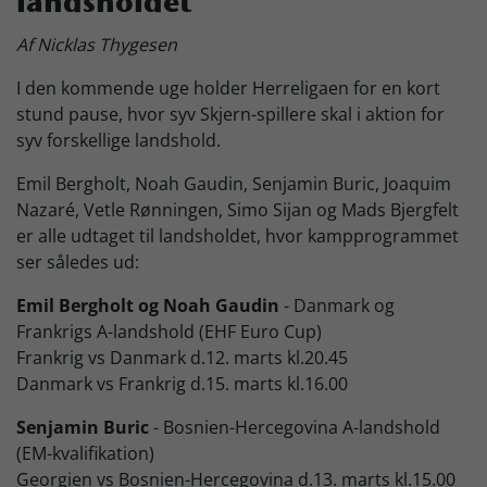
landsholdet
Skjern Bank Grand Prix
Af Nicklas Thygesen
I den kommende uge holder Herreligaen for en kort
Nyhedsbrev
stund pause, hvor syv Skjern-spillere skal i aktion for
syv forskellige landshold.
Emil Bergholt, Noah Gaudin, Senjamin Buric, Joaquim
Køb Billet
Nazaré, Vetle Rønningen, Simo Sijan og Mads Bjergfelt
er alle udtaget til landsholdet, hvor kampprogrammet
ser således ud:
Emil Bergholt og Noah Gaudin
- Danmark og
Frankrigs A-landshold (EHF Euro Cup)
Frankrig vs Danmark d.12. marts kl.20.45
Danmark vs Frankrig d.15. marts kl.16.00
Senjamin Buric
- Bosnien-Hercegovina A-landshold
(EM-kvalifikation)
Georgien vs Bosnien-Hercegovina d.13. marts kl.15.00