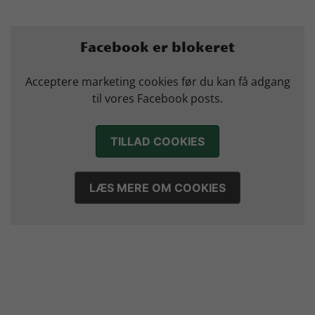
Mads Mensah er ny anfører i Skjern Håndbold
21. juli 2026
Sejer ser frem til duel mod ny klubkammerat i EM-semifinalen
Facebook er blokeret
17. juli 2026
Marius Nørsøller udlejes til HØJ Elite
Acceptere marketing cookies før du kan få adgang
14. juli 2026
til vores Facebook posts.
Morten Vium takker af efter 17 sæsoner i grønt
12. juli 2026
TILLAD COOKIES
LÆS MERE OM COOKIES