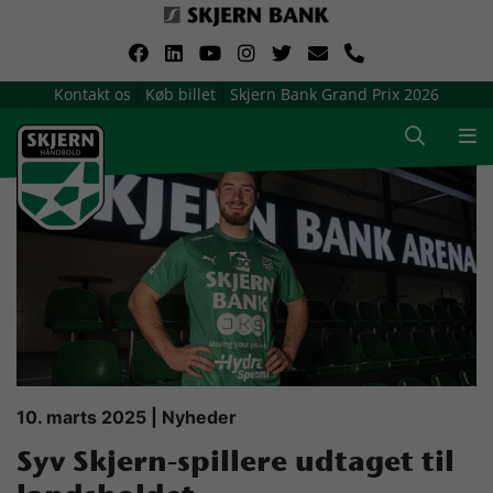
VerdensMindsteStorklub
Kontakt os
Køb billet
Skjern Bank Grand Prix 2026
|
|
Om Skjern Håndbold
Ligatruppen
Sponsorer
Billetsalg / sæsonkort
Presse
10. marts 2025 | Nyheder
Syv Skjern-spillere udtaget til
Samarbejdsklubber