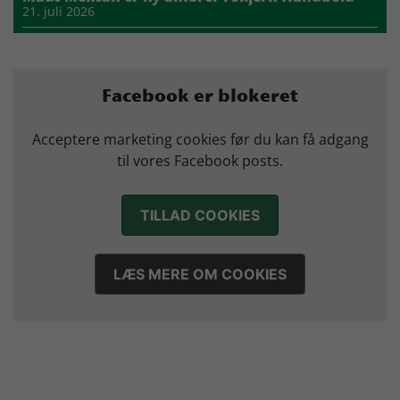
21. juli 2026
Sejer ser frem til duel mod ny klubkammerat i EM-semifinalen
17. juli 2026
Marius Nørsøller udlejes til HØJ Elite
Facebook er blokeret
14. juli 2026
Morten Vium takker af efter 17 sæsoner i grønt
Acceptere marketing cookies før du kan få adgang
12. juli 2026
til vores Facebook posts.
TILLAD COOKIES
LÆS MERE OM COOKIES