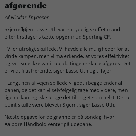
afgørende
Skjern Bank Grand Prix
Af Nicklas Thygesen
Skjern-fløjen Lasse Uth var en tydelig skuffet mand
Nyhedsbrev
efter tirsdagens tætte opgør mod Sporting CP.
- Vi er utroligt skuffede. Vi havde alle muligheder for at
Køb Billet
vinde kampen, men vi må erkende, at vores effektivitet
og kynisme ikke var i top, da tingene skulle afgøres. Det
er vildt frustrerende, siger Lasse Uth og tilføjer:
- Langt hen af vejen spillede vi godt i begge ender af
banen, og det kan vi selvfølgelig tage med videre, men
lige nu kan jeg ikke bruge det til noget som helst. De to
point skulle være blevet i Skjern, siger Lasse Uth.
Næste opgave for de grønne er på søndag, hvor
Aalborg Håndbold venter på udebane.