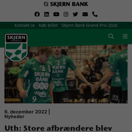
VerdensMindsteStorklub
Kontakt os
Køb billet
Skjern Bank Grand Prix 2026
|
|
Om Skjern Håndbold
Ligatruppen
Sponsorer
Billetsalg / sæsonkort
Presse
6. december 2022 |
Nyheder
Samarbejdsklubber
Uth: Store afbrændere blev