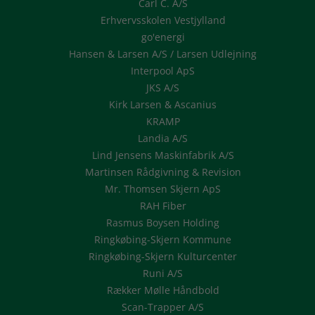
Carl C. A/S
Erhvervsskolen Vestjylland
go'energi
Hansen & Larsen A/S / Larsen Udlejning
Interpool ApS
JKS A/S
Kirk Larsen & Ascanius
KRAMP
Landia A/S
Lind Jensens Maskinfabrik A/S
Martinsen Rådgivning & Revision
Mr. Thomsen Skjern ApS
RAH Fiber
Rasmus Boysen Holding
Ringkøbing-Skjern Kommune
Ringkøbing-Skjern Kulturcenter
Runi A/S
Rækker Mølle Håndbold
Scan-Trapper A/S