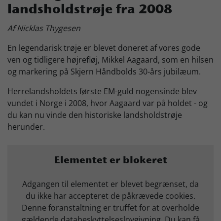
landsholdstrøje fra 2008
Skjern Bank Grand Prix
Af Nicklas Thygesen
En legendarisk trøje er blevet doneret af vores gode
Nyhedsbrev
ven og tidligere højrefløj, Mikkel Aagaard, som en hilsen
og markering på Skjern Håndbolds 30-års jubilæum.
Køb Billet
Herrelandsholdets første EM-guld nogensinde blev
vundet i Norge i 2008, hvor Aagaard var på holdet - og
du kan nu vinde den historiske landsholdstrøje
herunder.
Elementet er blokeret
Adgangen til elementet er blevet begrænset, da
du ikke har accepteret de påkrævede cookies.
Denne foranstaltning er truffet for at overholde
gældende databeskyttelseslovgivning. Du kan få