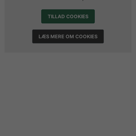
Morten Vium takker af efter 17 sæsoner i grønt
12. juli 2026
TILLAD COOKIES
LÆS MERE OM COOKIES