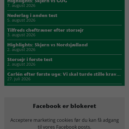
Highlights: Skjern vs GOG
7. august 2026
Nederlag i anden test
5. august 2026
Tilfreds cheftræner efter storsejr
3. august 2026
Highlights: Skjern vs Nordsjælland
2. august 2026
Storsejr i første test
2. august 2026
Carlén efter første uge: Vi skal turde stille krav til hinanden
27. juli 2026
Mads Mensah er ny anfører i Skjern Håndbold
21. juli 2026
Sejer ser frem til duel mod ny klubkammerat i EM-semifinalen
Facebook er blokeret
17. juli 2026
Marius Nørsøller udlejes til HØJ Elite
Acceptere marketing cookies før du kan få adgang
14. juli 2026
til vores Facebook posts.