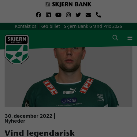
VerdensMindsteStorklub
Kontakt os
Køb billet
Skjern Bank Grand Prix 2026
|
|
Om Skjern Håndbold
Ligatruppen
Sponsorer
Billetsalg / sæsonkort
Presse
30. december 2022 |
Nyheder
Samarbejdsklubber
Vind legendarisk