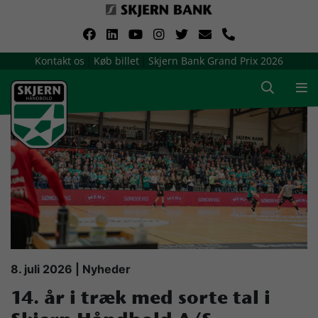
VerdensMindsteStorklub
Kontakt os
Køb billet
Skjern Bank Grand Prix 2026
|
|
Om Skjern Håndbold
Ligatruppen
Sponsorer
Billetsalg / sæsonkort
Presse
8. juli 2026 | Nyheder
14. år i træk med sorte tal i
Samarbejdsklubber