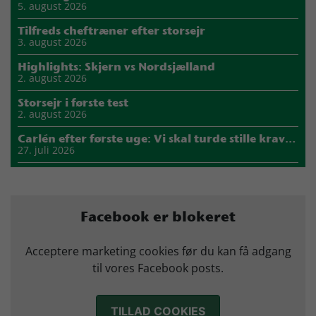
5. august 2026
Tilfreds cheftræner efter storsejr
3. august 2026
Highlights: Skjern vs Nordsjælland
2. august 2026
Storsejr i første test
2. august 2026
Carlén efter første uge: Vi skal turde stille krav til hinanden
27. juli 2026
Mads Mensah er ny anfører i Skjern Håndbold
21. juli 2026
Sejer ser frem til duel mod ny klubkammerat i EM-semifinalen
Facebook er blokeret
17. juli 2026
Marius Nørsøller udlejes til HØJ Elite
Acceptere marketing cookies før du kan få adgang
14. juli 2026
til vores Facebook posts.
Morten Vium takker af efter 17 sæsoner i grønt
12. juli 2026
TILLAD COOKIES