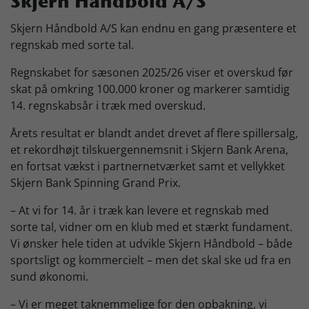
Skjern Håndbold A/S
Skjern Bank Grand Prix
Skjern Håndbold A/S kan endnu en gang præsentere et
regnskab med sorte tal.
Nyhedsbrev
Regnskabet for sæsonen 2025/26 viser et overskud før
skat på omkring 100.000 kroner og markerer samtidig
14. regnskabsår i træk med overskud.
Køb Billet
Årets resultat er blandt andet drevet af flere spillersalg,
et rekordhøjt tilskuergennemsnit i Skjern Bank Arena,
en fortsat vækst i partnernetværket samt et vellykket
Skjern Bank Spinning Grand Prix.
– At vi for 14. år i træk kan levere et regnskab med
sorte tal, vidner om en klub med et stærkt fundament.
Vi ønsker hele tiden at udvikle Skjern Håndbold – både
sportsligt og kommercielt – men det skal ske ud fra en
sund økonomi.
– Vi er meget taknemmelige for den opbakning, vi