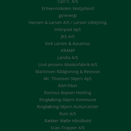
Carl C. A/S
Erhvervsskolen Vestjylland
go'energi
Hansen & Larsen A/S / Larsen Udlejning
Interpool ApS
JKS A/S
Kirk Larsen & Ascanius
KRAMP
Landia A/S
Lind Jensens Maskinfabrik A/S
Martinsen Rådgivning & Revision
Mr. Thomsen Skjern ApS
RAH Fiber
Rasmus Boysen Holding
Ringkøbing-Skjern Kommune
Ringkøbing-Skjern Kulturcenter
Runi A/S
Rækker Mølle Håndbold
Scan-Trapper A/S