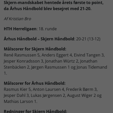
Skjern-mandskabet hentede årets første to point,
da Århus Håndbold blev besejret med 21-20.
Skjern Bank Grand Prix
Af Kristian Bro
Nyhedsbrev
HTH Herreligaen
: 18. runde
Århus Håndbold – Skjern Håndbold
: 20-21 (13-12)
Køb Billet
Målscorer for Skjern Håndbold:
René Rasmussen 5, Anders Eggert 4, Eivind Tangen 3,
Jesper Konradsson 3, Jonathan Würtz 2, Jonathan
Stenbäcken 2, Jørgen Rasmussen 1 og Jonas Tidemand
1.
Målscorer for Århus Håndbold:
Rasmus Kier 5, Anton Laursen 4, Frederik Børm 3,
Jesper Dahl 3, Lukas Jørgensen 2, August Wiger 2 og
Mathias Larson 1.
Redninger for Skjern Håndbold: