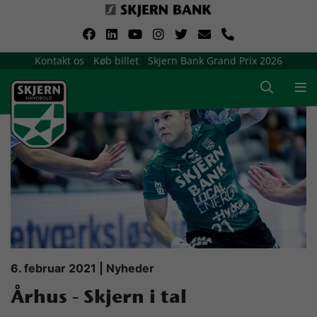
VerdensMindsteStorklub
Kontakt os
Køb billet
Skjern Bank Grand Prix 2026
|
|
Om Skjern Håndbold
Ligatruppen
Sponsorer
Billetsalg / sæsonkort
Presse
6. februar 2021 | Nyheder
Århus - Skjern i tal
Samarbejdsklubber