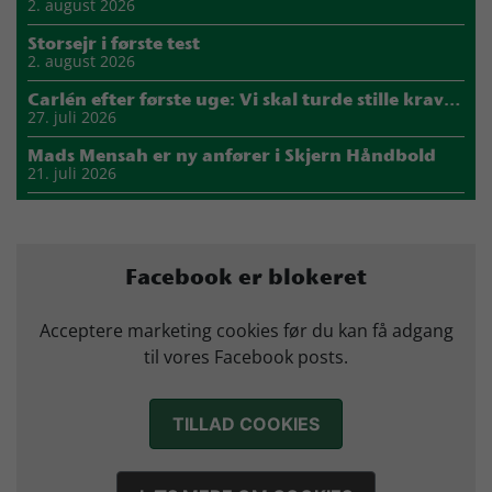
2. august 2026
Storsejr i første test
2. august 2026
Carlén efter første uge: Vi skal turde stille krav til hinanden
27. juli 2026
Mads Mensah er ny anfører i Skjern Håndbold
21. juli 2026
Sejer ser frem til duel mod ny klubkammerat i EM-semifinalen
17. juli 2026
Marius Nørsøller udlejes til HØJ Elite
Facebook er blokeret
14. juli 2026
Morten Vium takker af efter 17 sæsoner i grønt
Acceptere marketing cookies før du kan få adgang
12. juli 2026
til vores Facebook posts.
TILLAD COOKIES