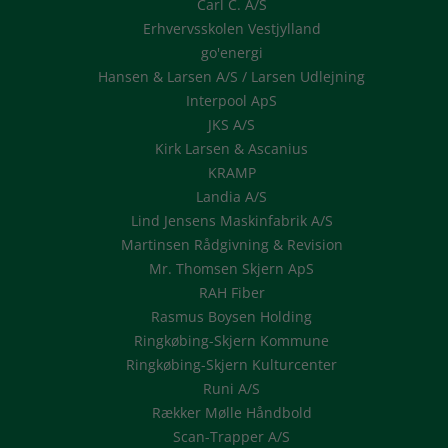
Carl C. A/S
Erhvervsskolen Vestjylland
go'energi
Hansen & Larsen A/S / Larsen Udlejning
Interpool ApS
JKS A/S
Kirk Larsen & Ascanius
KRAMP
Landia A/S
Lind Jensens Maskinfabrik A/S
Martinsen Rådgivning & Revision
Mr. Thomsen Skjern ApS
RAH Fiber
Rasmus Boysen Holding
Ringkøbing-Skjern Kommune
Ringkøbing-Skjern Kulturcenter
Runi A/S
Rækker Mølle Håndbold
Scan-Trapper A/S