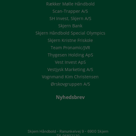
Rækker Mølle Håndbold
Scan-Trapper A/S
SH Invest, Skjern A/S
Skjern Bank
Skjern Håndbold Special Olympics
Skjern Kristne Friskole
Team Pronamic/JVR
Thygesen Holding ApS
Vest Invest ApS
Vestjysk Marketing A/S
Vognmand Kim Christensen
Ørskovgruppen A/S
Nyhedsbrev
Skjern Håndbold -
Ranunkelvej 9 -
6900 Skjern
Tlf. 96802130