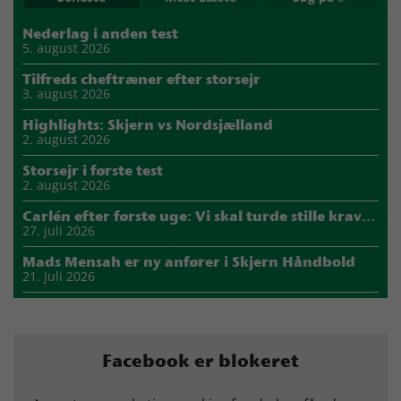
Nederlag i anden test
5. august 2026
Tilfreds cheftræner efter storsejr
3. august 2026
Highlights: Skjern vs Nordsjælland
2. august 2026
Storsejr i første test
2. august 2026
Carlén efter første uge: Vi skal turde stille krav til hinanden
27. juli 2026
Mads Mensah er ny anfører i Skjern Håndbold
21. juli 2026
Sejer ser frem til duel mod ny klubkammerat i EM-semifinalen
17. juli 2026
Marius Nørsøller udlejes til HØJ Elite
Facebook er blokeret
14. juli 2026
Morten Vium takker af efter 17 sæsoner i grønt