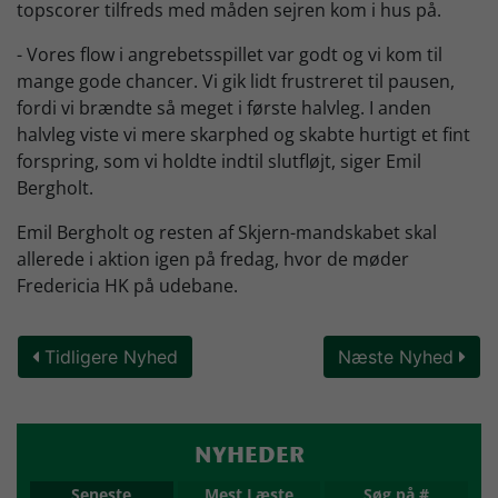
topscorer tilfreds med måden sejren kom i hus på.
- Vores flow i angrebetsspillet var godt og vi kom til
mange gode chancer. Vi gik lidt frustreret til pausen,
fordi vi brændte så meget i første halvleg. I anden
halvleg viste vi mere skarphed og skabte hurtigt et fint
forspring, som vi holdte indtil slutfløjt, siger Emil
Bergholt.
Emil Bergholt og resten af Skjern-mandskabet skal
allerede i aktion igen på fredag, hvor de møder
Fredericia HK på udebane.
Tidligere Nyhed
Næste Nyhed
NYHEDER
Seneste
Mest Læste
Søg på #