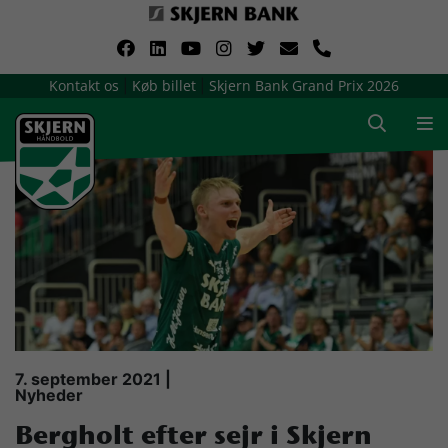
VerdensMindsteStorklub
Kontakt os
Køb billet
Skjern Bank Grand Prix 2026
|
|
Om Skjern Håndbold
Ligatruppen
Sponsorer
Billetsalg / sæsonkort
Presse
7. september 2021 |
Nyheder
Samarbejdsklubber
Bergholt efter sejr i Skjern