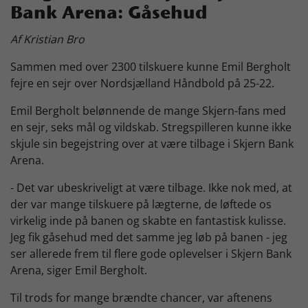
Bank Arena: Gåsehud
Skjern Bank Grand Prix
Af Kristian Bro
Sammen med over 2300 tilskuere kunne Emil Bergholt
Nyhedsbrev
fejre en sejr over Nordsjælland Håndbold på 25-22.
Emil Bergholt belønnende de mange Skjern-fans med
Køb Billet
en sejr, seks mål og vildskab. Stregspilleren kunne ikke
skjule sin begejstring over at være tilbage i Skjern Bank
Arena.
- Det var ubeskriveligt at være tilbage. Ikke nok med, at
der var mange tilskuere på lægterne, de løftede os
virkelig inde på banen og skabte en fantastisk kulisse.
Jeg fik gåsehud med det samme jeg løb på banen - jeg
ser allerede frem til flere gode oplevelser i Skjern Bank
Arena, siger Emil Bergholt.
Til trods for mange brændte chancer, var aftenens