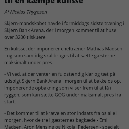
til en kæmpe kulisse
Skjern Bank Grand Prix
Af Nicklas Thygesen
Skjern-mandskabet havde i formiddags sidste træning i
Nyhedsbrev
Skjern Bank Arena, der i morgen kommer til at huse
over 3200 tilskuere.
En kulisse, der imponerer cheftræner Mathias Madsen
Køb Billet
- og som samtidig skal bruges til at sætte gæsterne
maksimalt under pres.
- Vi ved, at der venter en fuldstændig klar og tæt på
udsolgt Skjern Bank Arena i morgen til at bakke os op.
Imponerende opbakning som vi ser frem til at få i
ryggen, som kan sætte GOG under maksimalt pres fra
start.
- Det kommer til at kræve en stor indsats fra os alle i
morgen, hvor de tre i gæsternes bagkæde - Emil
Madsen, Aron Mensing og Nikolaj Pedersen - specielt