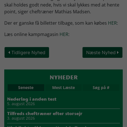
skal holdes godt nede, hvis vi skal lykkes med at hente
point, siger cheftræner Mathias Madsen.
Der er ganske få billetter tilbage, som kan købes
HER
:
Læs online kampmagasin
HER
:
Tidligere Nyhed
Næste Nyhed
NYHEDER
Seneste
Mest Læste
Søg på #
Nederlag i anden test
5. august 2026
Tilfreds cheftræner efter storsejr
3. august 2026