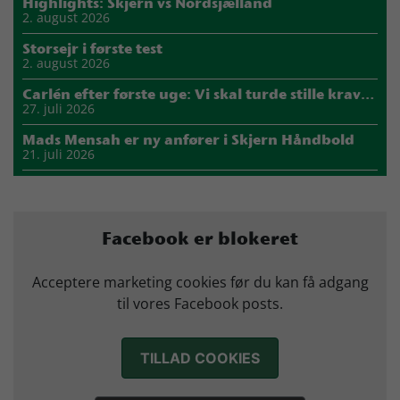
Highlights: Skjern vs Nordsjælland
2. august 2026
Storsejr i første test
2. august 2026
Carlén efter første uge: Vi skal turde stille krav til hinanden
27. juli 2026
Mads Mensah er ny anfører i Skjern Håndbold
21. juli 2026
Sejer ser frem til duel mod ny klubkammerat i EM-semifinalen
17. juli 2026
Marius Nørsøller udlejes til HØJ Elite
Facebook er blokeret
14. juli 2026
Morten Vium takker af efter 17 sæsoner i grønt
Acceptere marketing cookies før du kan få adgang
12. juli 2026
til vores Facebook posts.
TILLAD COOKIES