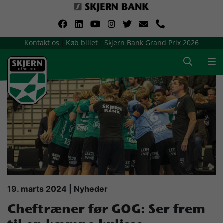
VerdensMindsteStorklub
Kontakt os
Køb billet
Skjern Bank Grand Prix 2026
|
|
Om Skjern Håndbold
Ligatruppen
Sponsorer
Billetsalg / sæsonkort
Presse
19. marts 2024 | Nyheder
Cheftræner før GOG: Ser frem
Samarbejdsklubber